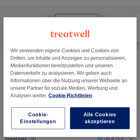
Alle
Nägel
Gesicht
Wir verwenden eigene Cookies und Cookies von
Dritten, um Inhalte und Anzeigen zu personalisieren,
Nagelmodellage Mit Gel
(
6
)
ab 4,25 €
Medienfunktionen bereitzustellen und unseren
Datenverkehr zu analysieren. Wir geben auch
Zehenmodellage
(
2
)
ab 38,25 €
Informationen über die Nutzung unserer Webseite an
unsere Partner für soziale Medien, Werbung und
Maniküre
(
4
)
ab 15 €
Analysen weiter.
Cookie-Richtlinien
Pediküre
(
4
)
ab 21,25 €
Cookie-
Alle Cookies
Einstellungen
akzeptieren
Design
(
3
)
ab 0,85 €
Sonstiges
(
6
)
ab 4,25 €