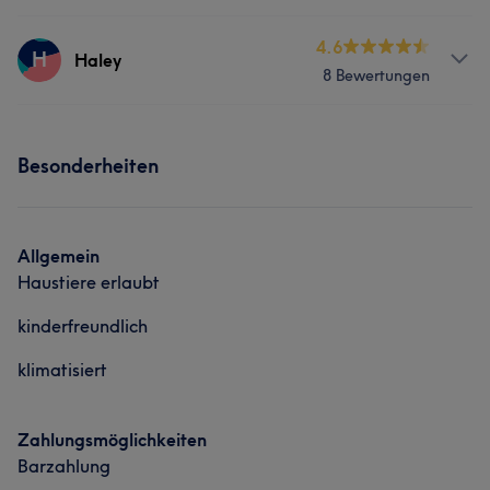
Nägel
Gesicht
Services
4.6
H
Haley
Portfolio
8 Bewertungen
Nägel
Gesicht
Services
Portfolio
Besonderheiten
Nägel
Portfolio
Allgemein
Haustiere erlaubt
kinderfreundlich
klimatisiert
Zahlungsmöglichkeiten
Barzahlung