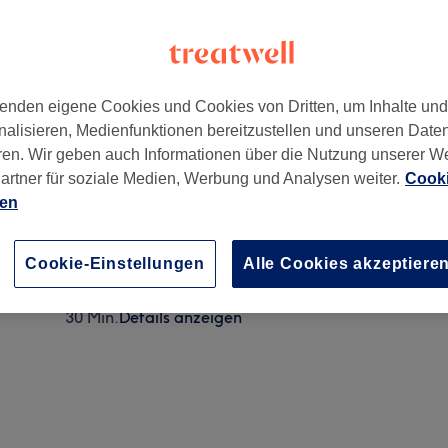
enden eigene Cookies und Cookies von Dritten, um Inhalte un
nalisieren, Medienfunktionen bereitzustellen und unseren Date
beta Zefi
,
Schwabing
,
München
,
80801
ren. Wir geben auch Informationen über die Nutzung unserer W
artner für soziale Medien, Werbung und Analysen weiter.
Cooki
ien
Damen Waxing oder Fadentechnik Oberlippe
15 Min.
Details anzeigen
Cookie-Einstellungen
Alle Cookies akzeptiere
Damen Waxing oder Fadentechnik Gesicht komplet
30 Min.
Details anzeigen