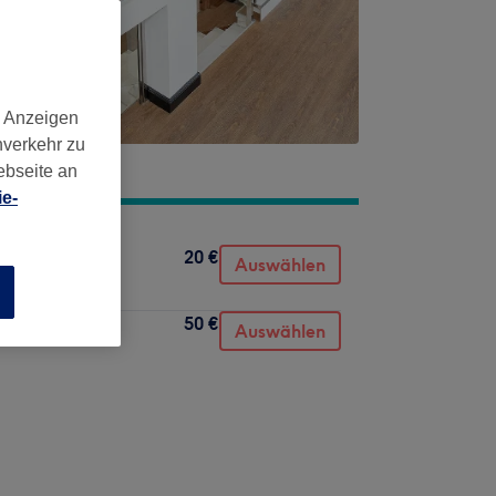
d Anzeigen
nverkehr zu
ebseite an
e-
20 €
Auswählen
n
50 €
t
Auswählen