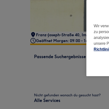
Wir verw
zu perso
Franz-Joseph-Straße 40
,
Im Salon Eliza
analysie
Geöffnet Morgen: 09:00 - 16:00
unsere P
Richtlin
Passende Suchergebnisse
Nicht gefunden wonach du gesucht hast?
Alle Services