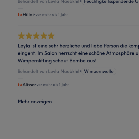
Behandelt von Leyla Naebkhil
•
Feuchtigkeitsspendende G
Hillai
•
vor mehr als 1 Jahr
Leyla ist eine sehr herzliche und liebe Person die ko
eingeht. Im Salon herrscht eine schöne Atmosphäre un
Wimpernlifting schaut Bombe aus!
Behandelt von Leyla Naebkhil
•
Wimpernwelle
Alissa
•
vor mehr als 1 Jahr
Mehr anzeigen...