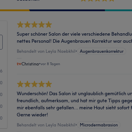
Super schöner Salon der viele verschiedene Behandl
nettes Personal! Die Augenbrauen Korrektur war auc
Behandelt von Leyla Naebkhil
•
Augenbrauenkorrektur
Christina
•
vor 8 Tagen
6
0
Wunderschön! Das Salon ist unglaublich gemütlich un
0
freundlich, aufmerksam, und hat mir gute Tipps geg
0
mir ebenfalls sehr gefallen... meine Haut sieht sofort 
Gerne wieder!
0
Behandelt von Leyla Naebkhil
•
Microdermabrasion