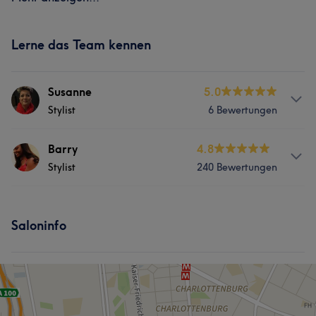
Lerne das Team kennen
Susanne
5.0
Stylist
6 Bewertungen
Services
Barry
4.8
Stylist
240 Bewertungen
Friseur
Gesicht
Services
Saloninfo
Friseur
Gesicht
Haarentfernung
Ästhetische Medizin
Was unsere Kunden über Barry sagen