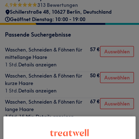
4,9
313 Bewertungen
Schillerstraße 48, 10627 Berlin, Deutschland
Geöffnet Dienstag: 10:00 - 19:00
Passende Suchergebnisse
57 €
Waschen, Schneiden & Föhnen für
Auswählen
mittellange Haare
1 Std.
Details anzeigen
50 €
Waschen, Schneiden & Föhnen für
Auswählen
kurze Haare
1 Std.
Details anzeigen
67 €
Waschen, Schneiden & Föhnen für
Auswählen
lange Haare
1 Std. 15 Min.
Details anzeigen
95 €
Ansatzfarbe, Schneiden & Föhnen für
Auswählen
kurze Haare