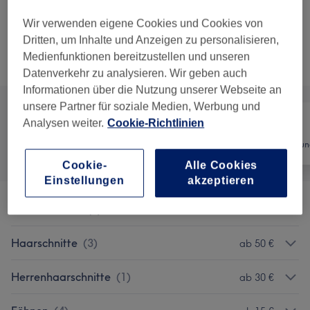
1 Std. 45 Min.
Details anzeigen
Wir verwenden eigene Cookies und Cookies von
Dritten, um Inhalte und Anzeigen zu personalisieren,
Nicht gefunden wonach du gesucht hast?
Medienfunktionen bereitzustellen und unseren
Alle Services
Datenverkehr zu analysieren. Wir geben auch
Informationen über die Nutzung unserer Webseite an
unsere Partner für soziale Medien, Werbung und
Analysen weiter.
Cookie-Richtlinien
Alle
Friseur
Haarentfernun
Cookie-
Alle Cookies
Einstellungen
akzeptieren
Promo Pakete
(
3
)
ab 75 €
Haarschnitte
(
3
)
ab 50 €
Herrenhaarschnitte
(
1
)
ab 30 €