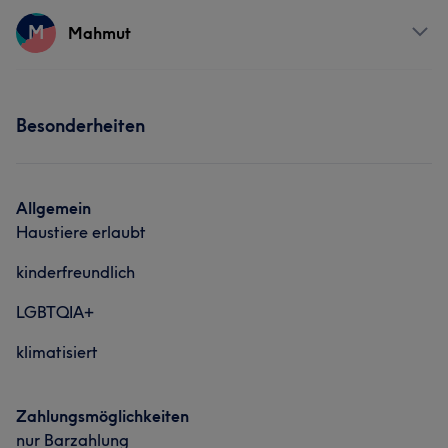
Services
M
Mahmut
Friseur
Gesicht
Haarentfernung
Services
Besonderheiten
Friseur
Gesicht
Haarentfernung
Allgemein
Haustiere erlaubt
kinderfreundlich
LGBTQIA+
klimatisiert
Zahlungsmöglichkeiten
nur Barzahlung