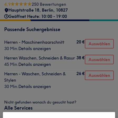
4,9
250 Bewertungen
Hauptstraße 18
,
Berlin
,
10827
Geöffnet Heute: 10:00 - 19:00
Passende Suchergebnisse
20 €
Herren - Maschinenhaarschnitt
Auswählen
30 Min.
Details anzeigen
38 €
Herren Waschen, Schneiden & Rasur
Auswählen
45 Min.
Details anzeigen
26 €
Herren - Waschen, Schneiden &
Auswählen
Stylen
30 Min.
Details anzeigen
Nicht gefunden wonach du gesucht hast?
Alle Services