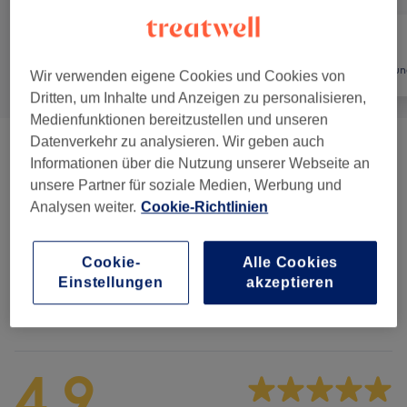
Alle
Friseur
Haarentfernun
Wir verwenden eigene Cookies und Cookies von
Dritten, um Inhalte und Anzeigen zu personalisieren,
Medienfunktionen bereitzustellen und unseren
Datenverkehr zu analysieren. Wir geben auch
Herrenhaarschnitte
(
5
)
ab 9 €
Informationen über die Nutzung unserer Webseite an
unsere Partner für soziale Medien, Werbung und
Kinderhaarschnitte
(
2
)
ab 20 €
Analysen weiter.
Cookie-Richtlinien
Bartpflege
(
2
)
ab 7 €
Cookie-
Alle Cookies
Einstellungen
akzeptieren
Salonbewertungen
4,9