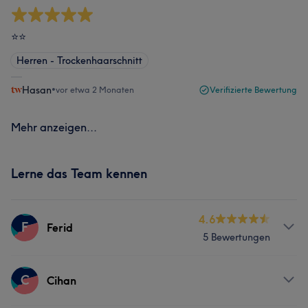
⭐️⭐️
Herren - Trockenhaarschnitt
Hasan
•
vor etwa 2 Monaten
Verifizierte Bewertung
Mehr anzeigen...
Lerne das Team kennen
4.6
F
Ferid
5 Bewertungen
Services
C
Cihan
Friseur
Haarentfernung