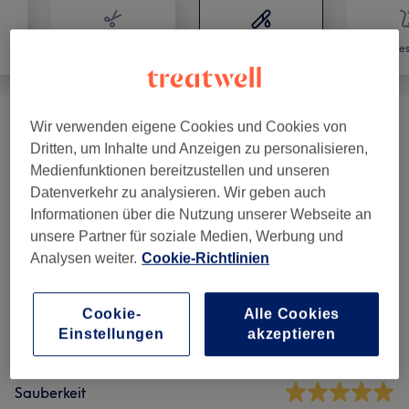
Friseur
Haarentfernung
Ges
Wir verwenden eigene Cookies und Cookies von
Waxing & Zupfen
(
3
)
ab 5 €
Dritten, um Inhalte und Anzeigen zu personalisieren,
Medienfunktionen bereitzustellen und unseren
Datenverkehr zu analysieren. Wir geben auch
Salonbewertungen
Informationen über die Nutzung unserer Webseite an
unsere Partner für soziale Medien, Werbung und
Analysen weiter.
Cookie-Richtlinien
5,0
76 Bewertungen
Cookie-
Alle Cookies
Einstellungen
akzeptieren
Ambiente
Sauberkeit