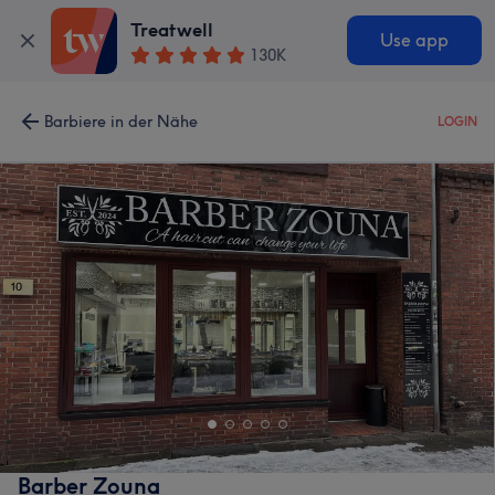
Treatwell
Use app
130K
Barbiere in der Nähe
LOGIN
Barber Zouna