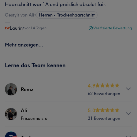
Haarschnitt war 1A und preislich absolut fair.
Gestylt von Ali
•
Herren - Trockenhaarschnitt
Laurin
•
vor 14 Tagen
Verifizierte Bewertung
Mehr anzeigen...
Lerne das Team kennen
4.9
Remz
62 Bewertungen
Services
Ali
5.0
Friseurmeister
31 Bewertungen
Friseur
Gesicht
Massage
Services
Haarentfernung