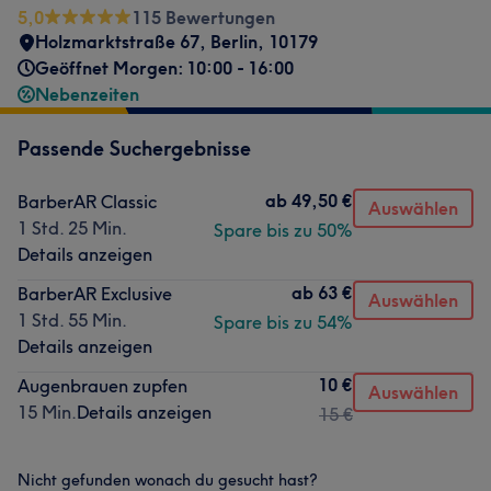
5,0
115 Bewertungen
Holzmarktstraße 67
,
Berlin
,
10179
Geöffnet Morgen: 10:00 - 16:00
Nebenzeiten
Passende Suchergebnisse
ab
49,50 €
BarberAR Classic
Auswählen
1 Std. 25 Min.
Spare bis zu 50%
Details anzeigen
ab
63 €
BarberAR Exclusive
Auswählen
1 Std. 55 Min.
Spare bis zu 54%
Details anzeigen
10 €
Augenbrauen zupfen
Auswählen
15 Min.
Details anzeigen
15 €
Nicht gefunden wonach du gesucht hast?