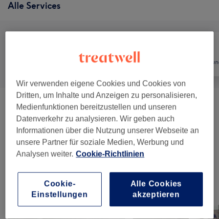
Alle Services
Alle
Friseur
Haarentfernun
Wir verwenden eigene Cookies und Cookies von
Dritten, um Inhalte und Anzeigen zu personalisieren,
Waxing
(
1
)
Medienfunktionen bereitzustellen und unseren
ab 10 €
Datenverkehr zu analysieren. Wir geben auch
Informationen über die Nutzung unserer Webseite an
Herren - Haarschnitte & Stylings
(
7
)
ab 18 €
unsere Partner für soziale Medien, Werbung und
Analysen weiter.
Cookie-Richtlinien
Kinder - Haarschnitte & Stylings
(
1
)
22 €
Cookie-
Alle Cookies
Unsere Arbeit
Einstellungen
akzeptieren
Bild anklicken für weitere Details