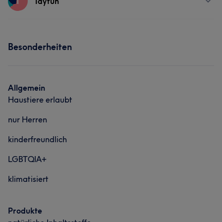
T
Tayfun
Friseur
Gesicht
Massage
Portfolio
Services
Haarentfernung
Besonderheiten
Friseur
Gesicht
Massage
Haarentfernung
Allgemein
Haustiere erlaubt
nur Herren
kinderfreundlich
LGBTQIA+
klimatisiert
Produkte