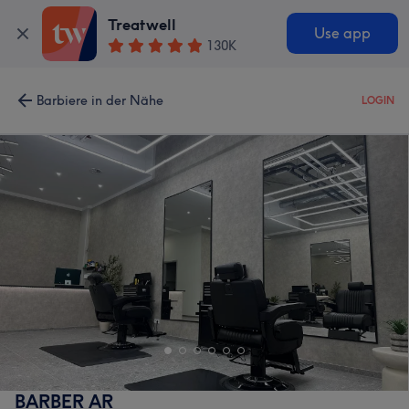
Treatwell
Use app
130K
Barbiere in der Nähe
LOGIN
BARBER AR