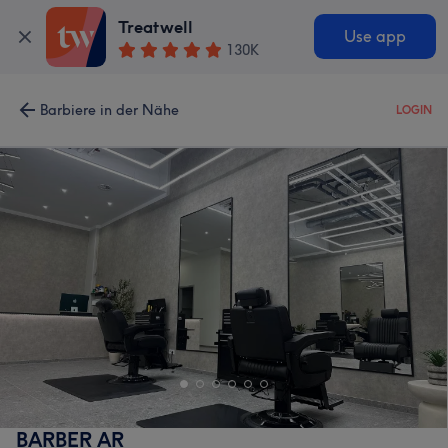
Treatwell
Use app
130K
Barbiere in der Nähe
LOGIN
BARBER AR