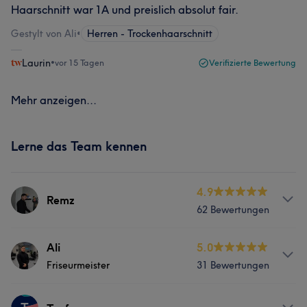
Haarschnitt war 1A und preislich absolut fair.
Gestylt von Ali
•
Herren - Trockenhaarschnitt
Laurin
•
vor 15 Tagen
Verifizierte Bewertung
Mehr anzeigen...
Lerne das Team kennen
4.9
Remz
62 Bewertungen
Services
Ali
5.0
Friseurmeister
31 Bewertungen
Friseur
Gesicht
Massage
Services
Haarentfernung