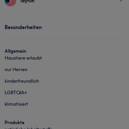
T
Tayfun
Friseur
Gesicht
Massage
Portfolio
Services
Haarentfernung
Besonderheiten
Friseur
Gesicht
Massage
Haarentfernung
Allgemein
Haustiere erlaubt
nur Herren
kinderfreundlich
LGBTQIA+
klimatisiert
Produkte