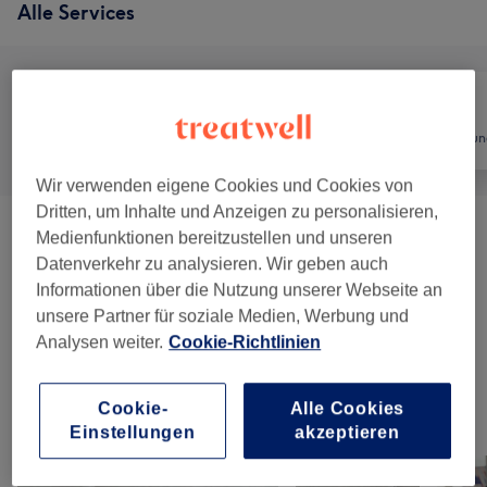
Alle Services
Alle
Friseur
Haarentfernun
Wir verwenden eigene Cookies und Cookies von
Dritten, um Inhalte und Anzeigen zu personalisieren,
Waxing
(
1
)
Medienfunktionen bereitzustellen und unseren
ab 10 €
Datenverkehr zu analysieren. Wir geben auch
Informationen über die Nutzung unserer Webseite an
Herren - Haarschnitte & Stylings
(
7
)
ab 18 €
unsere Partner für soziale Medien, Werbung und
Analysen weiter.
Cookie-Richtlinien
Kinder - Haarschnitte & Stylings
(
1
)
22 €
Cookie-
Alle Cookies
Unsere Arbeit
Einstellungen
akzeptieren
Bild anklicken für weitere Details