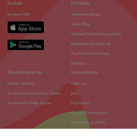
Kontakt
Entdecke
Kunden-Hilfe
Treatment Guide
Unser Blog
Treatwell Geschenkgutschein
Newsletter Anmeldung
The Treatwell Glossary
Sitemap
Geschäftspartner
Unternehmen
Partner werden
Über uns
Treatwell Connect Help Center
Jobs
Treatwell Pro Help Center
Impressum
Cookie-Einstellungen
Rechtliches & GDPR