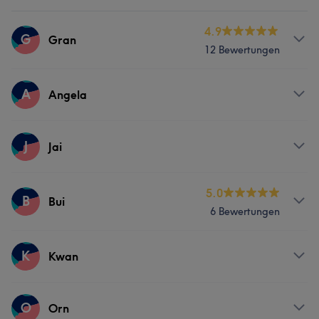
4.9
G
Gran
12 Bewertungen
Services
A
Angela
Massage
Services
J
Jai
Gesicht
Services
5.0
B
Bui
6 Bewertungen
Portfolio
Massage
Services
K
Kwan
Massage
Services
O
Orn