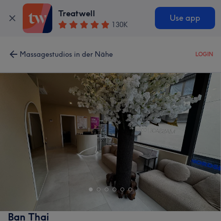
Treatwell
Use app
130K
Massagestudios in der Nähe
LOGIN
Ban Thai