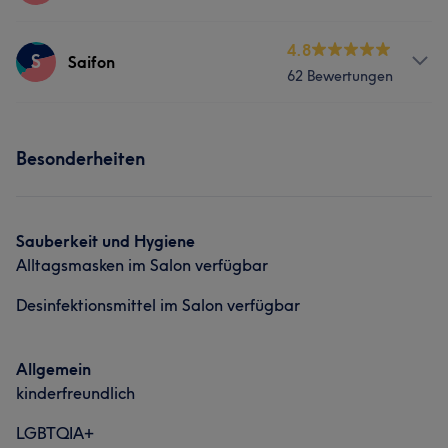
Massage
Services
4.8
S
Saifon
62 Bewertungen
Gesicht
Massage
Services
Besonderheiten
Massage
Was unsere Kunden über Saifon sagen
Sauberkeit und Hygiene
Alltagsmasken im Salon verfügbar
Fürsorglich
6
Desinfektionsmittel im Salon verfügbar
Allgemein
kinderfreundlich
LGBTQIA+