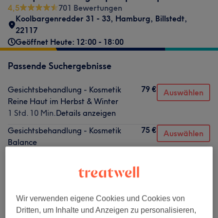
4,5
701 Bewertungen
Koolbargenredder 31 - 33
,
Hamburg, Billstedt
,
22117
Geöffnet Heute: 12:00 - 18:00
Passende Suchergebnisse
79 €
Gesichtsbehandlung - Kosmetik
Auswählen
Reine Haut im Herbst & Winter
1 Std. 10 Min.
Details anzeigen
75 €
Gesichtsbehandlung - Kosmetik
Auswählen
Balance
1 Std.
Details anzeigen
75 €
Gesichtsbehandlung - Kosmetik
Auswählen
Reine Haut
1 Std.
Details anzeigen
Wir verwenden eigene Cookies und Cookies von
Dritten, um Inhalte und Anzeigen zu personalisieren,