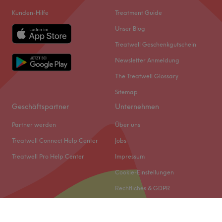
Kunden-Hilfe
Treatment Guide
Unser Blog
Treatwell Geschenkgutschein
Newsletter Anmeldung
The Treatwell Glossary
Sitemap
Geschäftspartner
Unternehmen
Partner werden
Über uns
Treatwell Connect Help Center
Jobs
Treatwell Pro Help Center
Impressum
Cookie-Einstellungen
Rechtliches & GDPR