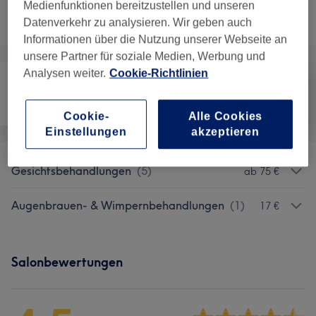
Medienfunktionen bereitzustellen und unseren
Nicht gefunden wonach du gesucht hast?
Alle Services
Datenverkehr zu analysieren. Wir geben auch
Informationen über die Nutzung unserer Webseite an
unsere Partner für soziale Medien, Werbung und
Analysen weiter.
Cookie-Richtlinien
Haarentfernung
Gesicht
Körper
Cookie-
Alle Cookies
Einstellungen
akzeptieren
Gesichtsbehandlungen
(
5
)
ab 75 €
Augenbrauen- & Wimpernbehandlungen
(
1
)
17 €
Salonbewertungen