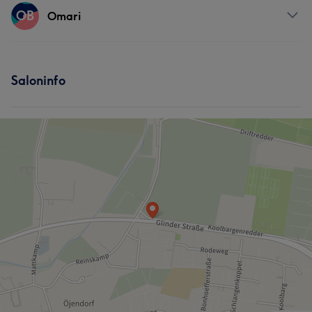
Services
OB
Omari
Nägel
Körper
Gesicht
Massage
Services
Haarentfernung
Saloninfo
Massage
Was unsere Kunden über Ve sagen
Außergewöhnlich
9
Sympathisch
5