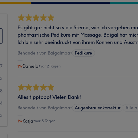
Es gibt gar nicht so viele Sterne, wie ich vergeben mö
phantastische Pediküre mit Massage. Baigal hat mich
Ich bin sehr beeindruckt von ihrem Können und Ausst
Behandelt von Baigalmaa
•
Pediküre
07
Daniela
•
vor 2 Tagen
33
8
Alles tipptopp! Vielen Dank!
4
Behandelt von Baigalmaa
•
Augenbrauenkorrektur
Alle 
3
Katja
•
vor 5 Tagen