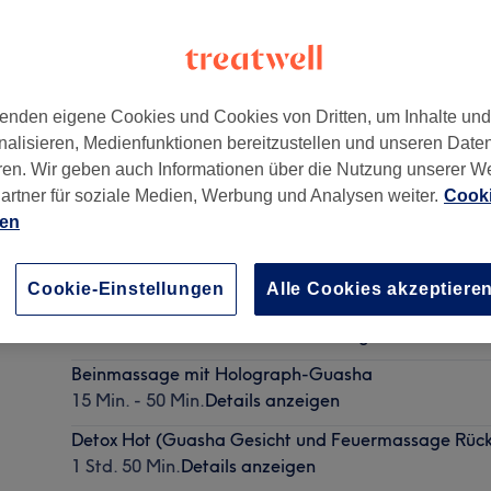
enden eigene Cookies und Cookies von Dritten, um Inhalte un
nalisieren, Medienfunktionen bereitzustellen und unseren Date
10318
ren. Wir geben auch Informationen über die Nutzung unserer W
artner für soziale Medien, Werbung und Analysen weiter.
Cooki
ien
Massage Gua Sha mit Jadesteinen nach chinesischer 
Cookie-Einstellungen
Alle Cookies akzeptiere
017664485327
20 Min. - 1 Std. 45 Min.
Details anzeigen
Beinmassage mit Holograph-Guasha
15 Min. - 50 Min.
Details anzeigen
Detox Hot (Guasha Gesicht und Feuermassage Rüc
1 Std. 50 Min.
Details anzeigen