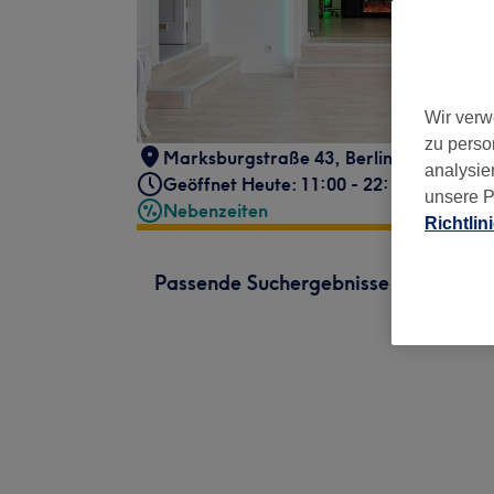
Wir verw
zu perso
Marksburgstraße 43
,
Berlin Karlshorst
,
analysie
Geöffnet Heute: 11:00 - 22:15
unsere P
Nebenzeiten
Richtlin
Passende Suchergebnisse