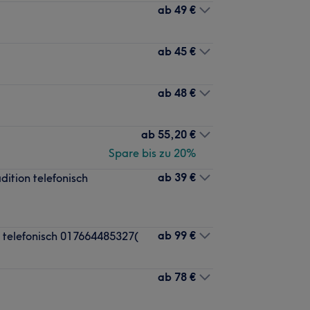
ab
49 €
ab
45 €
ab
48 €
ab
55,20 €
Spare bis zu 20%
ab
39 €
ition telefonisch
ab
99 €
 telefonisch 017664485327(
ab
78 €