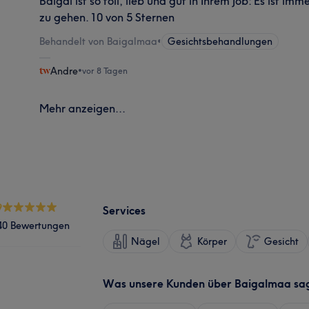
Baigal ist so toll, lieb und gut in Ihrem Job: Es ist im
zu gehen. 10 von 5 Sternen
Behandelt von Baigalmaa
•
Gesichtsbehandlungen
Andre
•
vor 8 Tagen
Mehr anzeigen...
9
Services
40 Bewertungen
Nägel
Körper
Gesicht
Was unsere Kunden über Baigalmaa sa