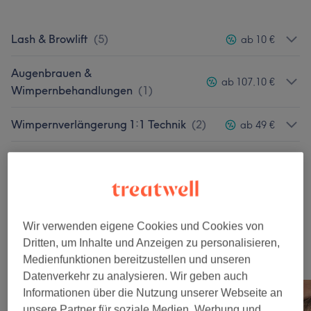
Lash & Browlift
(
5
)
ab 10 €
Augenbrauen &
ab 107,10 €
Wimpernbehandlungen
(
1
)
Wimpernverlängerung 1:1 Technik
(
2
)
ab 49 €
Wimpernverlängerung
ab 55 €
Volumentechnik
(
2
)
Wimpernverlängerungen
(
1
)
1 €
Wir verwenden eigene Cookies und Cookies von
Dritten, um Inhalte und Anzeigen zu personalisieren,
Unsere Arbeit
Medienfunktionen bereitzustellen und unseren
Bild anklicken für weitere Details
Datenverkehr zu analysieren. Wir geben auch
Informationen über die Nutzung unserer Webseite an
unsere Partner für soziale Medien, Werbung und