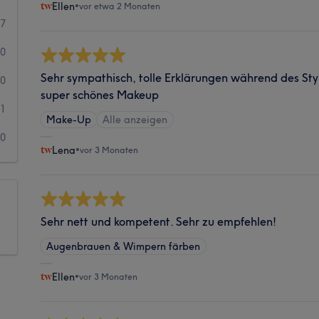
Ellen
•
vor etwa 2 Monaten
67
0
Sehr sympathisch, tolle Erklärungen während des Sty
0
super schönes Makeup
1
Make-Up
Alle anzeigen
0
Lena
•
vor 3 Monaten
Sehr nett und kompetent. Sehr zu empfehlen!
Augenbrauen & Wimpern färben
Ellen
•
vor 3 Monaten