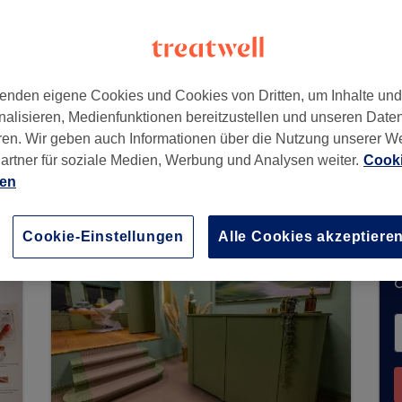
urg
,
20259
enden eigene Cookies und Cookies von Dritten, um Inhalte un
nalisieren, Medienfunktionen bereitzustellen und unseren Date
ren. Wir geben auch Informationen über die Nutzung unserer W
artner für soziale Medien, Werbung und Analysen weiter.
Cooki
t keine Buchungen über Treatwell entgegen. Nu
ien
n Ihrer Nähe zu finden.
Dort warten viele erstkl
Cookie-Einstellungen
Alle Cookies akzeptiere