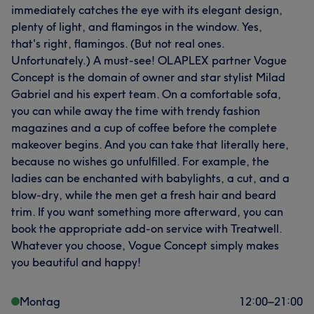
immediately catches the eye with its elegant design,
plenty of light, and flamingos in the window. Yes,
Was unsere Kunden über M sagen
that's right, flamingos. (But not real ones.
Unfortunately.) A must-see! OLAPLEX partner Vogue
Professionell
22
Kompetent
21
Talentiert
16
Concept is the domain of owner and star stylist Milad
Gabriel and his expert team. On a comfortable sofa,
Sympathisch
10
you can while away the time with trendy fashion
Was unsere Kunden über milad sagen
magazines and a cup of coffee before the complete
makeover begins. And you can take that literally here,
Professionell
92
Kompetent
66
Talentiert
56
because no wishes go unfulfilled. For example, the
ladies can be enchanted with babylights, a cut, and a
Erfahren
52
blow-dry, while the men get a fresh hair and beard
trim. If you want something more afterward, you can
book the appropriate add-on service with Treatwell.
Whatever you choose, Vogue Concept simply makes
you beautiful and happy!
Montag
12:00
–
21:00