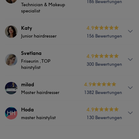
186 Bewertungen
Technician & Makeup
specialist
Portfolio
Info
Katy
4.9
Junior hairdresser
156 Bewertungen
Sprechen Deutsch und Englisch und Arabic
Services
Services
Svetlana
4.9
Friseurin ,TOP
300 Bewertungen
Friseur
Gesicht
Haarentfernung
Friseur
Gesicht
hairstylist
Info
milad
4.9
Portfolio
Portfolio
Master hairdresser
1382 Bewertungen
Senior talent hairdresser/hairstylist , German /Russian
speaking. Seniorentalent Friseur/,
deutsch-/russischsprachig
Info
Hoda
4.9
HH
master hairstylist
130 Bewertungen
English /Dutch speaking expert hairdresser
Services
Services
Info
Friseur