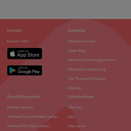
Was unsere Kunden über Svetlana sagen
Kontakt
Entdecke
Kompetent
13
Detailverliebt
13
Professionell
12
Kunden-Hilfe
Treatment Guide
Unser Blog
Erfahren
11
Treatwell Geschenkgutschein
Newsletter Anmeldung
The Treatwell Glossary
Sitemap
Geschäftspartner
Unternehmen
Partner werden
Über uns
Treatwell Connect Help Center
Jobs
Treatwell Pro Help Center
Impressum