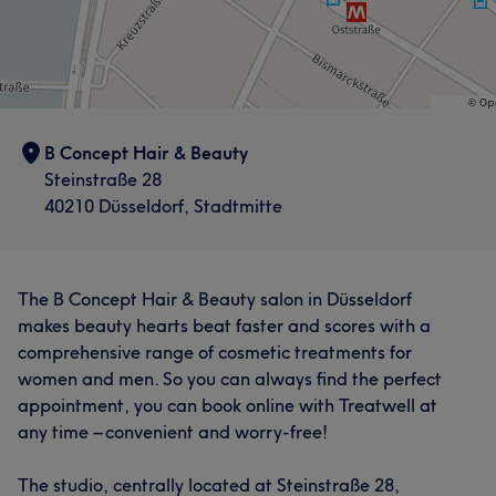
Was unsere Kunden über Hoda sagen
B Concept Hair & Beauty
Talentiert
12
Detailverliebt
6
Fürsorglich
6
Steinstraße 28
Was unsere Kunden über Katy sagen
Herzlich
6
40210 Düsseldorf, Stadtmitte
Professionell
11
Detailverliebt
9
Aufmerksam
6
Kompetent
5
The B Concept Hair & Beauty salon in Düsseldorf
makes beauty hearts beat faster and scores with a
comprehensive range of cosmetic treatments for
women and men. So you can always find the perfect
Was unsere Kunden über Miryam sagen
appointment, you can book online with Treatwell at
any time – convenient and worry-free!
Talentiert
18
Professionell
12
Aufmerksam
11
The studio, centrally located at Steinstraße 28,
Fürsorglich
9