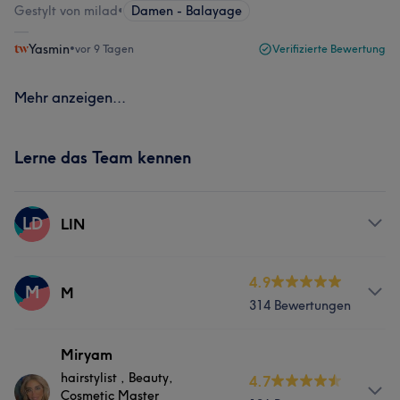
Gestylt von milad
•
Damen - Balayage
Yasmin
•
vor 9 Tagen
Verifizierte Bewertung
Mehr anzeigen...
Lerne das Team kennen
LD
LIN
Services
4.9
M
M
314 Bewertungen
Nägel
Services
Miryam
hairstylist , Beauty,
4.7
Friseur
Gesicht
Cosmetic Master