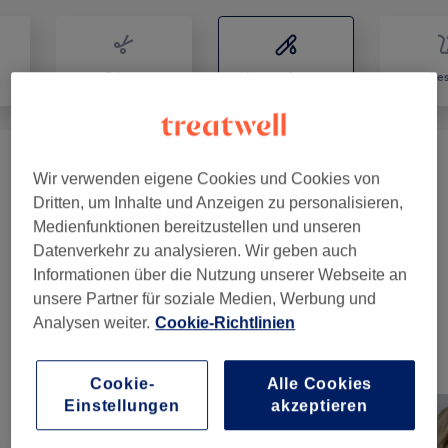
Friseur
Haarentfernung
Ges
Augenbrauen & Wimpern / Eyebrows &
Wir verwenden eigene Cookies und Cookies von
ab 6 €
Eyelashes
(
6
)
Dritten, um Inhalte und Anzeigen zu personalisieren,
Medienfunktionen bereitzustellen und unseren
Damen - Waxing
(
13
)
ab 8 €
Datenverkehr zu analysieren. Wir geben auch
Informationen über die Nutzung unserer Webseite an
Herren - Waxing
(
1
)
10 €
unsere Partner für soziale Medien, Werbung und
Analysen weiter.
Cookie-Richtlinien
Unsere Arbeit
Bild anklicken für weitere Details
Cookie-
Alle Cookies
Einstellungen
akzeptieren