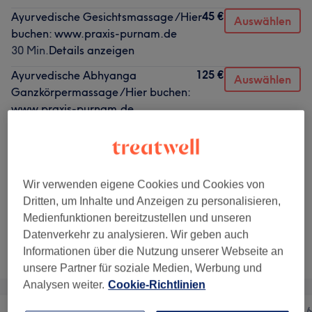
45 €
Ayurvedische Gesichtsmassage /Hier
Auswählen
buchen: www.praxis-purnam.de
30 Min.
Details anzeigen
125 €
Ayurvedische Abhyanga
Auswählen
Ganzkörpermassage /Hier buchen:
www.praxis-purnam.de
1 Std. 30 Min.
Details anzeigen
80 €
Klangschalen- & Frequenz-Therapie
Auswählen
/Hier buchen: www.praxis-
purnam.de
Wir verwenden eigene Cookies und Cookies von
1 Std.
Details anzeigen
Dritten, um Inhalte und Anzeigen zu personalisieren,
Medienfunktionen bereitzustellen und unseren
Datenverkehr zu analysieren. Wir geben auch
Nicht gefunden wonach du gesucht hast?
Informationen über die Nutzung unserer Webseite an
Alle Services
unsere Partner für soziale Medien, Werbung und
Analysen weiter.
Cookie-Richtlinien