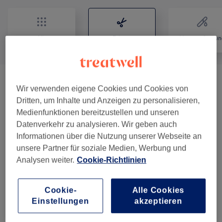
Alle
Friseur
Haarentfernun
Treatments By Aysel Tarlak
(
11
)
ab 40 €
Wir verwenden eigene Cookies und Cookies von
Dritten, um Inhalte und Anzeigen zu personalisieren,
Treatments By Ugur Tarlak
(
7
)
ab 45 €
Medienfunktionen bereitzustellen und unseren
Datenverkehr zu analysieren. Wir geben auch
Treatments By Baran Tarlak
(
4
)
ab 15 €
Informationen über die Nutzung unserer Webseite an
unsere Partner für soziale Medien, Werbung und
Treatments By Soner Demircan
(
3
)
ab 15 €
Analysen weiter.
Cookie-Richtlinien
Haarkuren & Pflege
(
4
)
ab 30 €
Cookie-
Alle Cookies
Einstellungen
akzeptieren
Damen - Farbe & Coloration
(
1
)
350 €