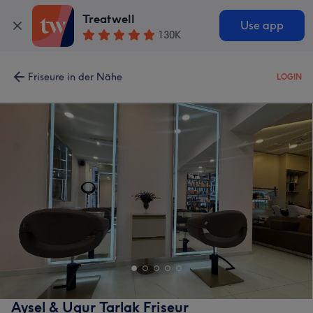
Treatwell
Use app
130K
Friseure in der Nähe
LOGIN
Aysel & Ugur Tarlak Friseur