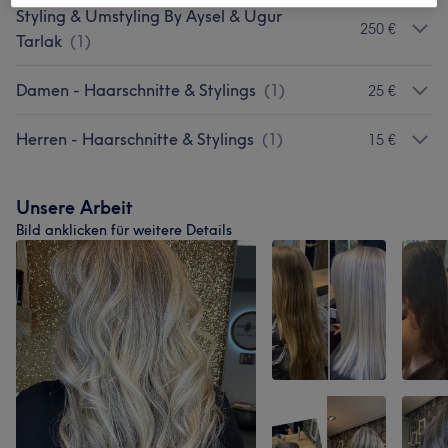
Styling & Umstyling By Aysel & Ugur
250 €
Tarlak
(
1
)
Damen - Haarschnitte & Stylings
(
1
)
25 €
Herren - Haarschnitte & Stylings
(
1
)
15 €
Unsere Arbeit
Bild anklicken für weitere Details