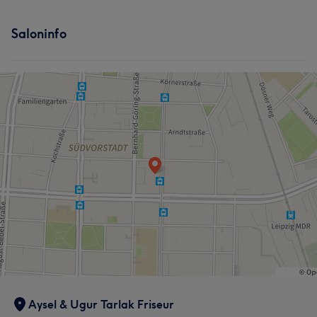
Services
Saloninfo
Friseur
Gesicht
Haarentfernung
Portfolio
Was unsere Kunden über Ugur sagen
Professionell
14
Detailverliebt
5
Talentiert
5
Aysel & Ugur Tarlak Friseur