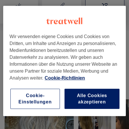
Friseur
Haarentfernung
Gesicht
Wir verwenden eigene Cookies und Cookies von
Treatments By Soner Demircan
(
2
)
ab 15 €
Dritten, um Inhalte und Anzeigen zu personalisieren,
Medienfunktionen bereitzustellen und unseren
Make-Up
(
3
)
ab 80 €
Datenverkehr zu analysieren. Wir geben auch
Informationen über die Nutzung unserer Webseite an
Permanent Make-Up
(
1
)
400 €
unsere Partner für soziale Medien, Werbung und
Analysen weiter.
Cookie-Richtlinien
Unsere Arbeit
Cookie-
Alle Cookies
Bild anklicken für weitere Details
Einstellungen
akzeptieren