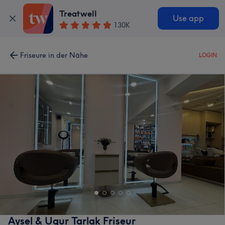
Treatwell
Use app
130K
Friseure in der Nähe
LOGIN
Aysel & Ugur Tarlak Friseur