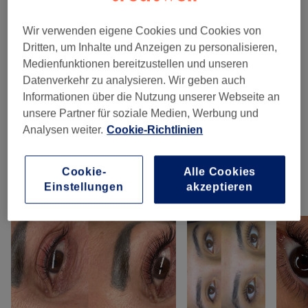
Gesichtsbehandlung Aquafacial -
ab 15 €
Microneedling, Dermaplaning
(
10
)
Wir verwenden eigene Cookies und Cookies von
Dritten, um Inhalte und Anzeigen zu personalisieren,
Wimpernverlängerungen
(
5
)
ab 17 €
Medienfunktionen bereitzustellen und unseren
Datenverkehr zu analysieren. Wir geben auch
Augenbrauen &
Informationen über die Nutzung unserer Webseite an
ab 8,50 €
Wimpernbehandlungen
(
7
)
unsere Partner für soziale Medien, Werbung und
Analysen weiter.
Cookie-Richtlinien
Permanent Make-Up & Tattoos
(
10
)
ab 0,01 €
Cookie-
Alle Cookies
Einstellungen
akzeptieren
Unsere Arbeit
Bild anklicken für weitere Details