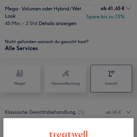
ab
41,65 €
Mega- Volumen oder Hybrid/Wet
Look
Spare bis zu 15%
45 Min. - 2 Std.
Details anzeigen
Nicht gefunden wonach du gesucht hast?
Alle Services
Nägel
Haarentfernung
Gesicht
Klassische Gesichtsbehandlung
(
1
)
ab 65 €
Gesichtsbehandlung - Memberships
(
1
)
ab 199 €