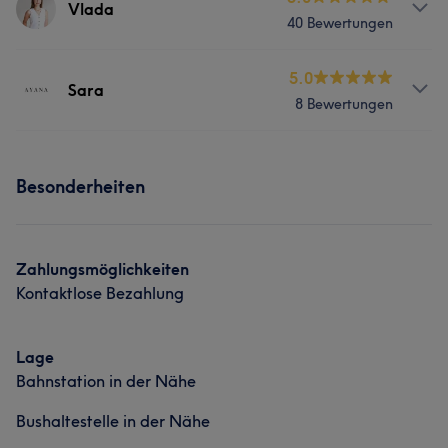
Vlada
40 Bewertungen
Portfolio
Beruhigend
Nägel
6
Services
5.0
Sara
Portfolio
8 Bewertungen
Nägel
Körper
Gesicht
Massage
Services
Portfolio
Besonderheiten
Nägel
Körper
Zahlungsmöglichkeiten
Kontaktlose Bezahlung
Lage
Bahnstation in der Nähe
Was unsere Kunden über Karina sagen
Bushaltestelle in der Nähe