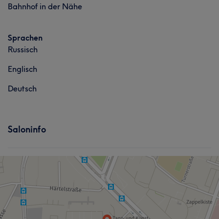
Bahnhof in der Nähe
Professionell
6
Sprachen
Russisch
Englisch
Was unsere Kunden über Vlada sagen
Deutsch
Kompetent
5
Saloninfo