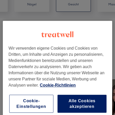
Nägel
Gesicht
Mas
Gesichtsmassage
(
3
)
ab 75 €
Augenbrauen
(
3
)
ab 35 €
Wir verwenden eigene Cookies und Cookies von
Wimpernlifting
(
3
)
ab 65 €
Dritten, um Inhalte und Anzeigen zu personalisieren,
Medienfunktionen bereitzustellen und unseren
Datenverkehr zu analysieren. Wir geben auch
Unsere Arbeit
Informationen über die Nutzung unserer Webseite an
Bild anklicken für weitere Details
unsere Partner für soziale Medien, Werbung und
Analysen weiter.
Cookie-Richtlinien
Cookie-
Alle Cookies
Einstellungen
akzeptieren