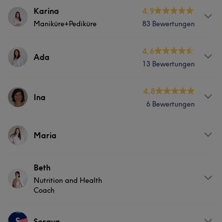
Karina
4.9
Maniküre+Pediküre
83 Bewertungen
Info
4.6
Ada
13 Bewertungen
Spa Maniküre + Schellac/Gellack, Nagelverstärkung,
Nagelverlängerung und Nagelreparatur Spa-Pediküre,
Pediküre + Schellac
Services
4.8
Ina
6 Bewertungen
Nägel
Körper
Gesicht
Massage
Services
Services
Maria
Nägel
Körper
Massage
Nägel
Körper
Massage
Portfolio
Services
Beth
Nutrition and Health
Nägel
Körper
Friseur
Gesicht
Coach
Massage
Services
S
Soraya