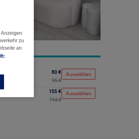
d Anzeigen
nverkehr zu
ebseite an
e-
80 €
Auswählen
95 €
n
155 €
Auswählen
194 €