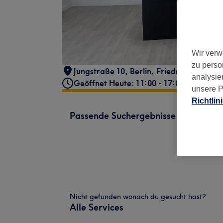
Wir verw
zu perso
Jungstraße 10
,
Berlin, Friedrichshain
,
10
analysie
Geöffnet Heute: 11:00 - 17:00
unsere P
Richtlin
Passende Suchergebnisse
Nicht gefunden wonach du gesucht hast?
Alle Services