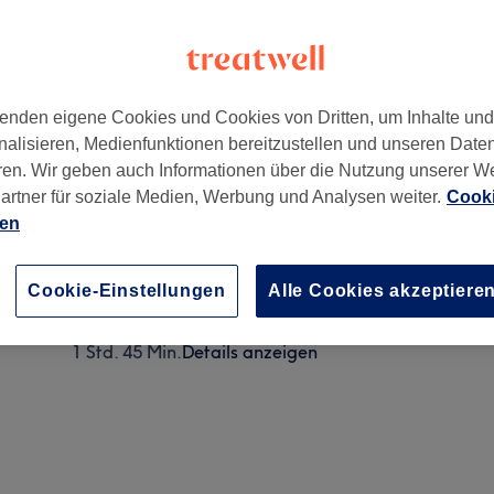
enden eigene Cookies und Cookies von Dritten, um Inhalte un
nalisieren, Medienfunktionen bereitzustellen und unseren Date
247
ren. Wir geben auch Informationen über die Nutzung unserer W
artner für soziale Medien, Werbung und Analysen weiter.
Cooki
ien
Gesichtsbehandlung - Aquafacial
1 Std.
Details anzeigen
Cookie-Einstellungen
Alle Cookies akzeptiere
Glow Boost- Aquafacial + Microneedling
1 Std. 45 Min.
Details anzeigen