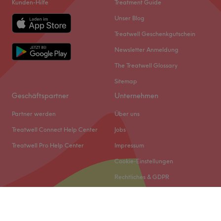
Kunden-Hilfe
Treatment Guide
Unser Blog
Treatwell Geschenkgutschein
Newsletter Anmeldung
The Treatwell Glossary
Sitemap
Geschäftspartner
Unternehmen
Partner werden
Über uns
Treatwell Connect Help Center
Jobs
Treatwell Pro Help Center
Impressum
Cookie-Einstellungen
Rechtliches & GDPR
© 2026 Treatwell DACH GmbH