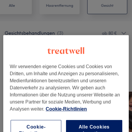
Alle
Haarentfernung
Gesicht
Gesichtsbehandlungen
(
3
)
ab 80 €
Augenbrauen & Wimpernbehandlungen
(
5
)
ab 15 €
Wimpernverlängerungen
(
9
)
ab 15 €
Wir verwenden eigene Cookies und Cookies von
Dritten, um Inhalte und Anzeigen zu personalisieren,
Medienfunktionen bereitzustellen und unseren
Unsere Arbeit
Datenverkehr zu analysieren. Wir geben auch
Bild anklicken für weitere Details
Informationen über die Nutzung unserer Webseite an
unsere Partner für soziale Medien, Werbung und
Analysen weiter.
Cookie-Richtlinien
Cookie-
Alle Cookies