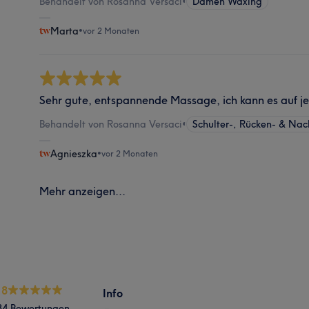
Behandelt von Rosanna Versaci
•
Damen Waxing
Marta
•
vor 2 Monaten
Sehr gute, entspannende Massage, ich kann es auf j
Behandelt von Rosanna Versaci
•
Schulter-, Rücken- & Na
Agnieszka
•
vor 2 Monaten
Mehr anzeigen...
.8
Info
34 Bewertungen