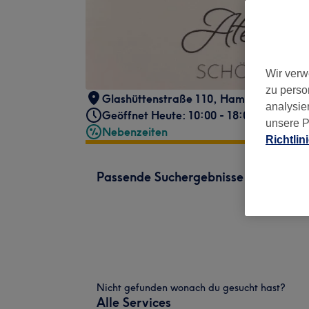
Wir verw
zu perso
Glashüttenstraße 110
,
Hamburg
,
20357
analysie
Geöffnet Heute: 10:00 - 18:00
unsere P
Nebenzeiten
Richtlin
Passende Suchergebnisse
Nicht gefunden wonach du gesucht hast?
Alle Services