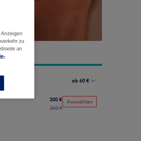
d Anzeigen
nverkehr zu
ebseite an
e-
ab
60 €
n
300 €
Auswählen
360 €