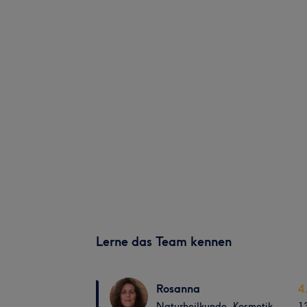
Lerne das Team kennen
Rosanna
4
Naturheilkunde ,Kosmetik
1