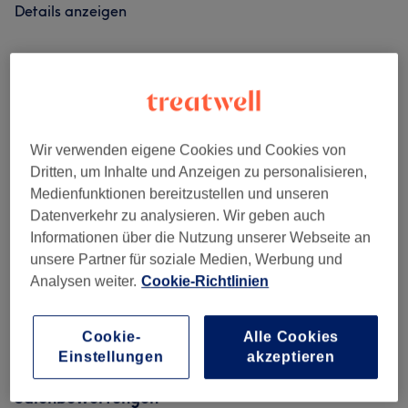
Details anzeigen
Nicht gefunden wonach du gesucht hast?
Alle Services
Damen - Haarschnitte & Styling
(
4
)
ab 40 €
Wir verwenden eigene Cookies und Cookies von
Dritten, um Inhalte und Anzeigen zu personalisieren,
Damen - Farbe & Coloration
(
24
)
ab 35 €
Medienfunktionen bereitzustellen und unseren
Datenverkehr zu analysieren. Wir geben auch
Herren - Haarschnitte & Stylings
(
1
)
ab 75 €
Informationen über die Nutzung unserer Webseite an
unsere Partner für soziale Medien, Werbung und
Extras
(
2
)
ab 15 €
Analysen weiter.
Cookie-Richtlinien
Haarkuren & Pflege
(
1
)
25 €
Cookie-
Alle Cookies
Einstellungen
akzeptieren
Salonbewertungen