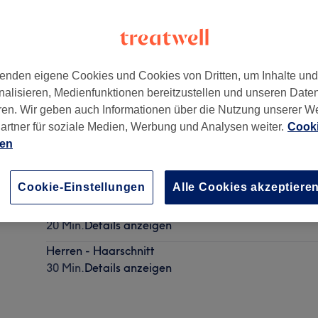
enden eigene Cookies und Cookies von Dritten, um Inhalte un
nalisieren, Medienfunktionen bereitzustellen und unseren Date
,
53757
ren. Wir geben auch Informationen über die Nutzung unserer W
artner für soziale Medien, Werbung und Analysen weiter.
Cooki
ien
Damen - Waschen, Schneiden & Föhnen
1 Std.
Details anzeigen
Cookie-Einstellungen
Alle Cookies akzeptiere
Herren - Maschinenhaarschnitt
20 Min.
Details anzeigen
Herren - Haarschnitt
30 Min.
Details anzeigen