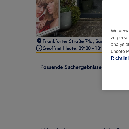
Wir verw
zu perso
Frankfurter Straße 74a
,
Sankt Augustin
analysie
Geöffnet Heute: 09:00 - 18:00
unsere P
Richtlin
Passende Suchergebnisse