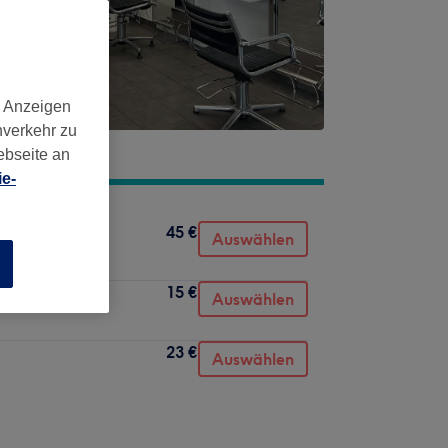
d Anzeigen
nverkehr zu
ebseite an
e-
45 €
Auswählen
n
15 €
Auswählen
23 €
Auswählen