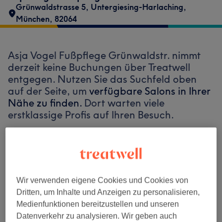
Grünwaldstrasse 5
,
Untergiesing-Harlaching
,
München
,
82064
Asja Vogel Fußpflege Grünwaldstr. nimmt
derzeit keine Buchungen über Treatwell
entgegen. Nutzen Sie das Suchfeld oben
auf der Seite, um
verfügbare Salons in Ihrer
Nähe zu finden.
Dort warten viele
erstklassige Profis auf Ihren Besuch.
Finde die besten Salons in deiner Nähe
Wir verwenden eigene Cookies und Cookies von
Dritten, um Inhalte und Anzeigen zu personalisieren,
Medienfunktionen bereitzustellen und unseren
Auf Treatwell finden
Datenverkehr zu analysieren. Wir geben auch