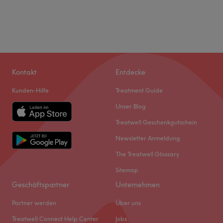
Kontakt
Entdecke
Kunden-Hilfe
Treatment Guide
Unser Blog
Treatwell Geschenkgutschein
Newsletter Anmeldung
The Treatwell Glossary
Sitemap
Geschäftspartner
Unternehmen
Partner werden
Über uns
Treatwell Connect Help Center
Jobs