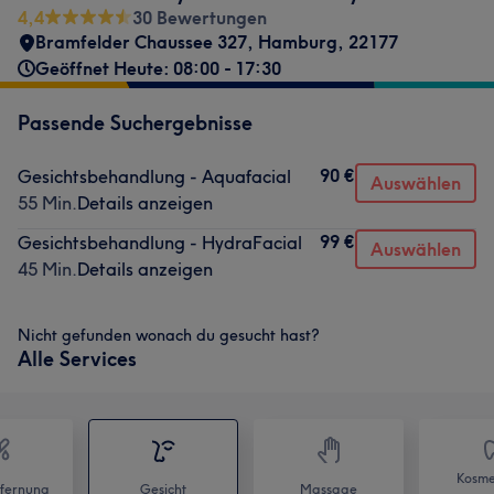
4,4
30 Bewertungen
Bramfelder Chaussee 327
,
Hamburg
,
22177
Geöffnet Heute: 08:00 - 17:30
Passende Suchergebnisse
90 €
Gesichtsbehandlung - Aquafacial
Auswählen
55 Min.
Details anzeigen
99 €
Gesichtsbehandlung - HydraFacial
Auswählen
45 Min.
Details anzeigen
Nicht gefunden wonach du gesucht hast?
Alle Services
Kosme
fernung
Gesicht
Massage