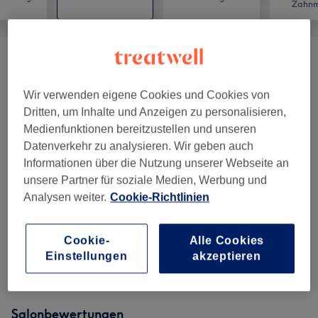
Zahnm
Gesichtsbehandlungen
(
15
)
ab 40 €
Wir verwenden eigene Cookies und Cookies von
Augenbrauen &
ab 10 €
Dritten, um Inhalte und Anzeigen zu personalisieren,
Wimpernbehandlungen
(
13
)
Medienfunktionen bereitzustellen und unseren
Datenverkehr zu analysieren. Wir geben auch
Wimpernverlängerungen
(
7
)
ab 25 €
Informationen über die Nutzung unserer Webseite an
unsere Partner für soziale Medien, Werbung und
Make-Up
(
6
)
ab 45 €
Analysen weiter.
Cookie-Richtlinien
Permanent Make-Up
(
4
)
ab 150 €
Cookie-
Alle Cookies
Einstellungen
akzeptieren
Zubuchbare Extras
(
1
)
20 €
Salonbewertungen