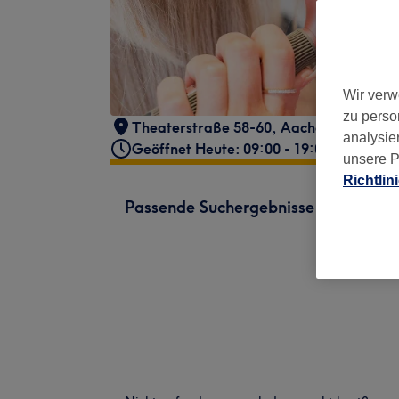
Wir verw
zu perso
Theaterstraße 58-60
,
Aachen
,
52062
analysie
Geöffnet Heute: 09:00 - 19:00
unsere P
Richtlin
Passende Suchergebnisse