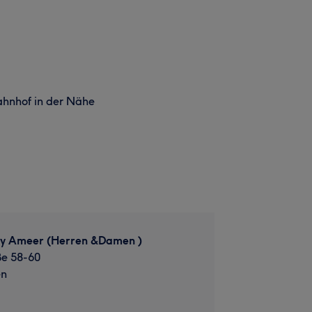
hnhof in der Nähe
 by Ameer (Herren &Damen )
ße 58-60
en