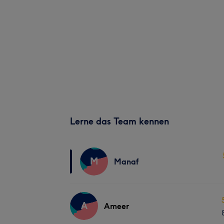
Lerne das Team kennen
M
Manaf
A
Ameer