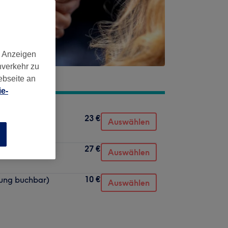
d Anzeigen
nverkehr zu
ebseite an
e-
23 €
Auswählen
n
27 €
Auswählen
10 €
tung buchbar)
Auswählen