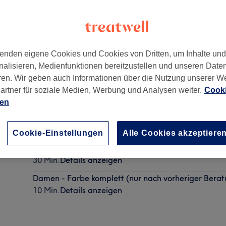
enden eigene Cookies und Cookies von Dritten, um Inhalte un
nalisieren, Medienfunktionen bereitzustellen und unseren Date
ren. Wir geben auch Informationen über die Nutzung unserer W
artner für soziale Medien, Werbung und Analysen weiter.
Cooki
ien
Herren - Haarschnitt (Kurz )
30 Min.
Details anzeigen
Cookie-Einstellungen
Alle Cookies akzeptiere
Herren - Waschen, Schneiden & Föhnen (Kurz )
30 Min.
Details anzeigen
Damen - Farbe komplett (nur nach vorheriger Bera
10 Min.
Details anzeigen