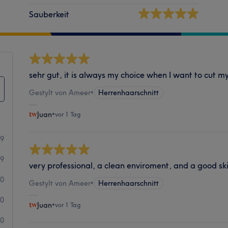
Sauberkeit
sehr gut, it is always my choice when I want to cut m
Gestylt von Ameer
•
Herrenhaarschnitt
Juan
•
vor 1 Tag
29
9
very professional, a clean enviroment, and a good ski
0
Gestylt von Ameer
•
Herrenhaarschnitt
0
Juan
•
vor 1 Tag
0