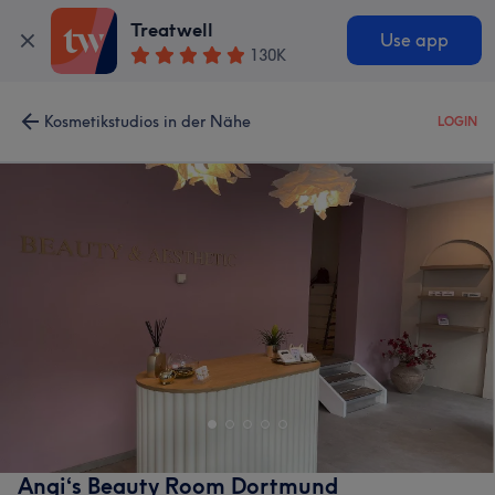
Treatwell
Use app
130K
Kosmetikstudios in der Nähe
LOGIN
Angi‘s Beauty Room Dortmund