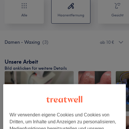
Alle
Haarentfernung
Gesicht
Damen - Waxing
(
3
)
ab 10 €
Unsere Arbeit
Bild anklicken für weitere Details
Wir verwenden eigene Cookies und Cookies von
Dritten, um Inhalte und Anzeigen zu personalisieren,
Medienfunktionen bereitzustellen und unseren