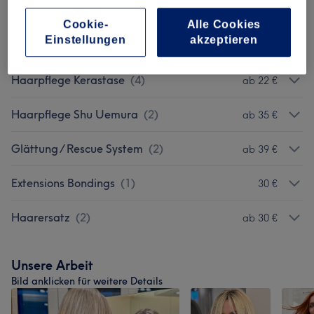
Umformung / Dauerwelle
(
2
)
ab 115 €
Cookie-
Alle Cookies
Einstellungen
akzeptieren
Specials
(
2
)
ab 38 €
Haarpflege Kerastase
(
4
)
ab 22 €
Haarpflege Shu Uemura
(
2
)
ab 35 €
Glättung / Rescue System
(
2
)
ab 39 €
Extensions Bondings
(
1
)
30 €
Haarersatz
(
2
)
ab 30 €
Unsere Arbeit
Bild anklicken für weitere Details