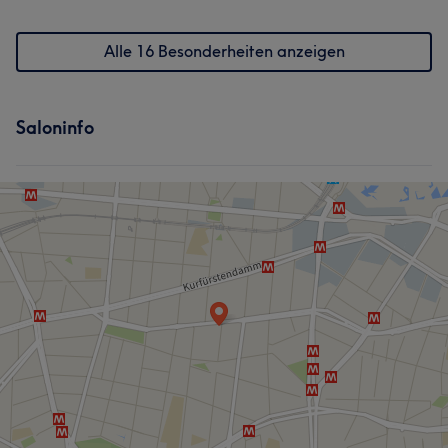
Alle 16 Besonderheiten anzeigen
Saloninfo
Was unsere Kunden über Desirée sagen
Professionell
6
Herzlich
6
Was unsere Kunden über Damla sagen
Professionell
5