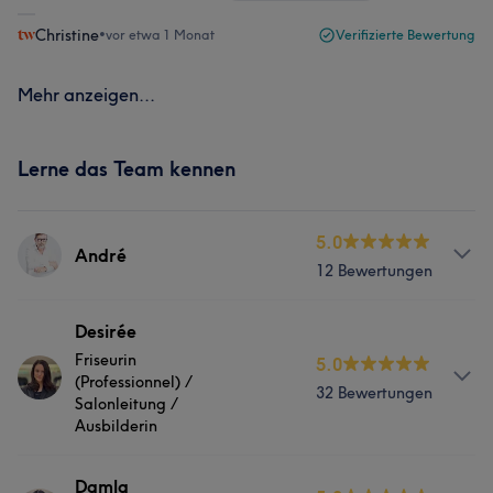
Christine
•
vor etwa 1 Monat
Verifizierte Bewertung
Mehr anzeigen...
Lerne das Team kennen
5.0
André
12 Bewertungen
Services
Desirée
Friseurin
5.0
Friseur
(Professionnel) /
32 Bewertungen
Salonleitung /
Ausbilderin
Was unsere Kunden über André sagen
Info
Damla