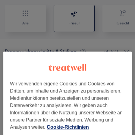
Alle
Friseur
Gesicht
Damen - Haarschnitte & Stylings
(
2
)
ab 52 €
Herren - Haarschnitte & Stylings
(
1
)
ab 70 €
Kranzschnitt
(
1
)
ab 46 €
Wir verwenden eigene Cookies und Cookies von
Dritten, um Inhalte und Anzeigen zu personalisieren,
Kinderhaarschnitte
(
1
)
ab 70 €
Medienfunktionen bereitzustellen und unseren
Datenverkehr zu analysieren. Wir geben auch
Haarfarbe
(
8
)
ab 20 €
Informationen über die Nutzung unserer Webseite an
unsere Partner für soziale Medien, Werbung und
Strähnen
(
10
)
ab 78 €
Analysen weiter.
Cookie-Richtlinien