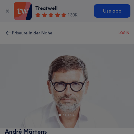
Treatwell
Use app
130K
Friseure in der Nähe
LOGIN
André Märtens