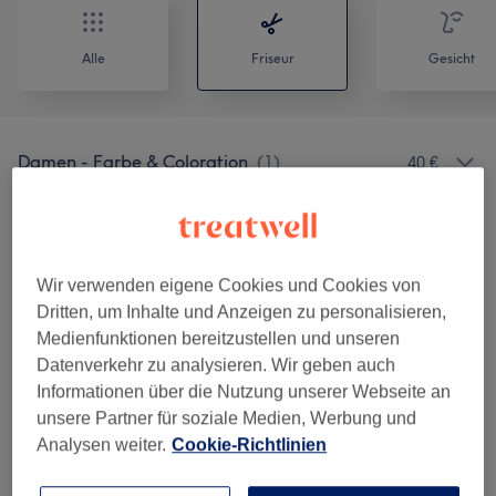
Alle
Friseur
Gesicht
Damen - Farbe & Coloration
(
1
)
40 €
Damen - Haarschnitte & Stylings
(
6
)
ab 19 €
Damen - Colorationen & Föhnen
(
7
)
ab 36 €
Wir verwenden eigene Cookies und Cookies von
Dritten, um Inhalte und Anzeigen zu personalisieren,
Herren - Haarschnitte & Rasuren
(
2
)
ab 20 €
Medienfunktionen bereitzustellen und unseren
Datenverkehr zu analysieren. Wir geben auch
Kinder - Haarschnitte & Stylings
(
2
)
21 €
Informationen über die Nutzung unserer Webseite an
unsere Partner für soziale Medien, Werbung und
Haarkuren & Pflege
(
5
)
ab 3 €
Analysen weiter.
Cookie-Richtlinien
Damen - Extras
(
1
)
36 €