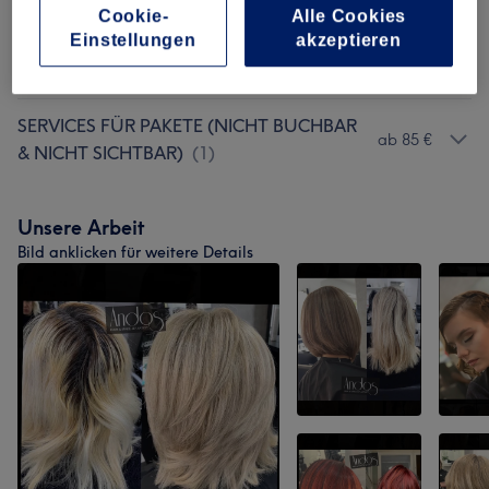
Cookie-
Alle Cookies
Einstellungen
akzeptieren
Damen - Längenausgleich,schneiden &
ab 50 €
Selber Föhnen
(
7
)
SERVICES FÜR PAKETE (NICHT BUCHBAR
ab 85 €
& NICHT SICHTBAR)
(
1
)
Unsere Arbeit
Bild anklicken für weitere Details