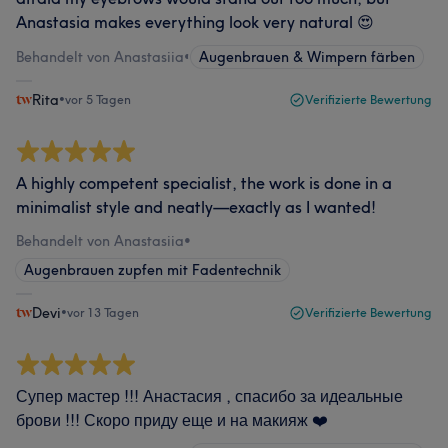
Anastasia makes everything look very natural 😍
Behandelt von Anastasiia
•
Augenbrauen & Wimpern färben
Rita
•
vor 5 Tagen
Verifizierte Bewertung
A highly competent specialist, the work is done in a
minimalist style and neatly—exactly as I wanted!
Behandelt von Anastasiia
•
Augenbrauen zupfen mit Fadentechnik
Devi
•
vor 13 Tagen
Verifizierte Bewertung
Супер мастер !!! Анастасия , спасибо за идеальные
брови !!! Скоро приду еще и на макияж ❤️