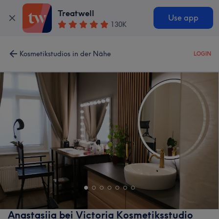
Treatwell
Use app
130K
Kosmetikstudios in der Nähe
LOGIN
Anastasiia bei Victoria Kosmetiksstudio