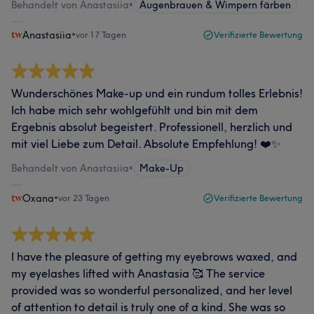
Behandelt von Anastasiia
•
Augenbrauen & Wimpern färben
Anastasiia
•
vor 17 Tagen
Verifizierte Bewertung
Wunderschönes Make-up und ein rundum tolles Erlebnis!
Ich habe mich sehr wohlgefühlt und bin mit dem
Ergebnis absolut begeistert. Professionell, herzlich und
mit viel Liebe zum Detail. Absolute Empfehlung! ❤️✨
Behandelt von Anastasiia
•
Make-Up
Oxana
•
vor 23 Tagen
Verifizierte Bewertung
I have the pleasure of getting my eyebrows waxed, and
my eyelashes lifted with Anastasia 🥰 The service
provided was so wonderful personalized, and her level
of attention to detail is truly one of a kind. She was so