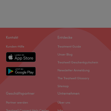
Kontakt
Entdecke
Kunden-Hilfe
Treatment Guide
Unser Blog
Treatwell Geschenkgutschein
Newsletter Anmeldung
The Treatwell Glossary
Sitemap
Geschäftspartner
Unternehmen
Partner werden
Über uns
Treatwell Connect Help Center
Jobs