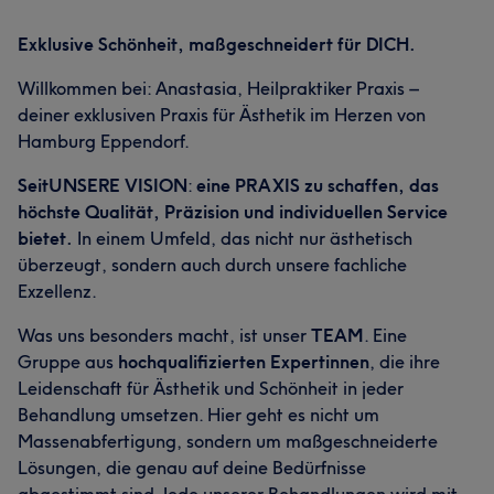
Exklusive Schönheit, maßgeschneidert für DICH.
Willkommen bei: Anastasia, Heilpraktiker Praxis –
deiner exklusiven Praxis für Ästhetik im Herzen von
Hamburg Eppendorf.
Was unsere Kunden über Anastasia sagen
SeitUNSERE VISION
:
eine PRAXIS zu schaffen, das
Kompetent
8
höchste Qualität, Präzision und individuellen Service
bietet.
In einem Umfeld, das nicht nur ästhetisch
überzeugt, sondern auch durch unsere fachliche
Exzellenz.
Was uns besonders macht, ist unser
TEAM
. Eine
Gruppe aus
hochqualifizierten Expertinnen
, die ihre
Leidenschaft für Ästhetik und Schönheit in jeder
Behandlung umsetzen. Hier geht es nicht um
Massenabfertigung, sondern um maßgeschneiderte
Lösungen, die genau auf deine Bedürfnisse