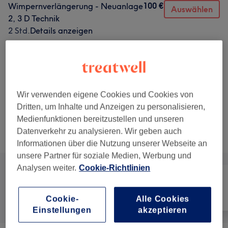
100 €
Wimpernverlängerung - Neuanlage
Auswählen
2, 3 D Technik
2 Std.
Details anzeigen
120 €
Wimpernverlängerung - Neuanlage
Auswählen
Russian Volumen
2 Std.
Details anzeigen
Wir verwenden eigene Cookies und Cookies von
3 weitere passende Services anzeigen...
Dritten, um Inhalte und Anzeigen zu personalisieren,
Medienfunktionen bereitzustellen und unseren
Nicht gefunden wonach du gesucht hast?
Datenverkehr zu analysieren. Wir geben auch
Alle Services
Informationen über die Nutzung unserer Webseite an
unsere Partner für soziale Medien, Werbung und
Analysen weiter.
Cookie-Richtlinien
Alle
Gesicht
Körper
Cookie-
Alle Cookies
Einstellungen
akzeptieren