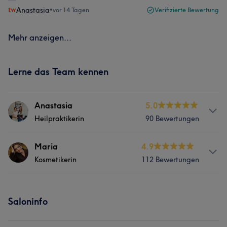
Anastasia
•
vor 14 Tagen
Verifizierte Bewertung
Mehr anzeigen...
Lerne das Team kennen
Anastasia
5.0
Heilpraktikerin
90 Bewertungen
Services
Maria
4.9
Kosmetikerin
112 Bewertungen
Nägel
Körper
Gesicht
Info
Ästhetische Medizin
Saloninfo
Maria ist Kosmetikerin seit 2017. Maria verfügt über
jahrelange Erfahrung im Bereich Wimpernverlängerung,
Portfolio