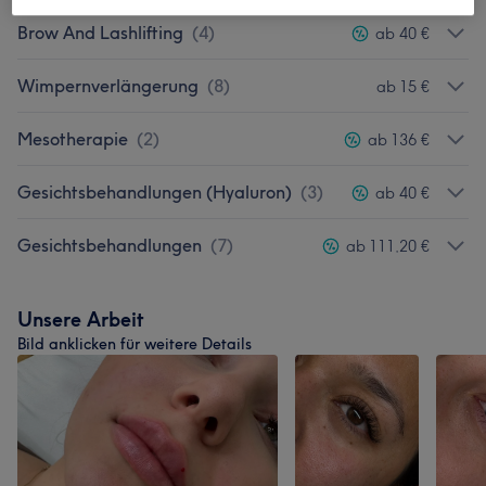
Brow And Lashlifting
(
4
)
ab 40 €
Wimpernverlängerung
(
8
)
ab 15 €
Mesotherapie
(
2
)
ab 136 €
Gesichtsbehandlungen (Hyaluron)
(
3
)
ab 40 €
Gesichtsbehandlungen
(
7
)
ab 111,20 €
Unsere Arbeit
Bild anklicken für weitere Details