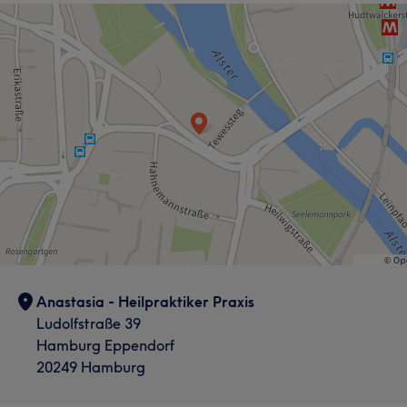
Augenbrauen Laminierung, Wimpernlifting, PMU und
vieles mehr. Maria kommt aus der Ukraine und lernt
derzeit Deutsch. Sie spricht deutsch, russisch und
ukrainisch.
Services
Nägel
Körper
Gesicht
Portfolio
Anastasia - Heilpraktiker Praxis
Ludolfstraße 39
Hamburg Eppendorf
20249 Hamburg