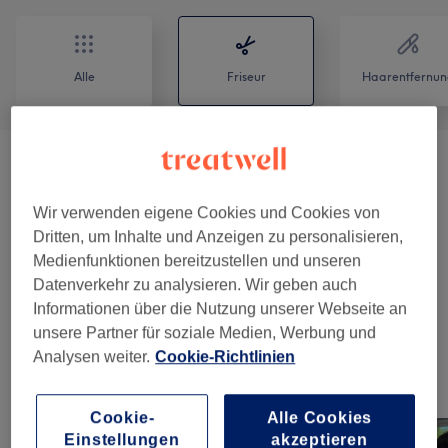
Alle
Friseur
Haarentfernun
Damen - Haarschnitt
(
3
)
ab 12 €
Wir verwenden eigene Cookies und Cookies von
Damen - Farbe & Coloration
(
9
)
ab 45 €
Dritten, um Inhalte und Anzeigen zu personalisieren,
Medienfunktionen bereitzustellen und unseren
Spezial
(
2
)
10 €
Datenverkehr zu analysieren. Wir geben auch
Informationen über die Nutzung unserer Webseite an
Herren - Haarschnitte
(
2
)
ab 25 €
unsere Partner für soziale Medien, Werbung und
Analysen weiter.
Cookie-Richtlinien
Unsere Arbeit
Bild anklicken für weitere Details
Cookie-
Alle Cookies
Einstellungen
akzeptieren