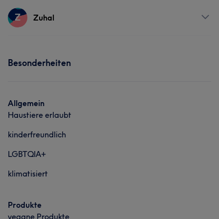
Services
Z
Zuhal
Friseur
Gesicht
Haarentfernung
Services
Besonderheiten
Portfolio
Friseur
Gesicht
Haarentfernung
Allgemein
Haustiere erlaubt
kinderfreundlich
LGBTQIA+
klimatisiert
Produkte
vegane Produkte