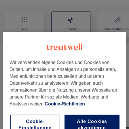
Alle
Friseur
Haarentfernun
Damen - Haarschnitt
(
3
)
ab 12 €
Wir verwenden eigene Cookies und Cookies von
Dritten, um Inhalte und Anzeigen zu personalisieren,
Damen - Farbe & Coloration
(
9
)
ab 45 €
Medienfunktionen bereitzustellen und unseren
Datenverkehr zu analysieren. Wir geben auch
Spezial
(
2
)
10 €
Informationen über die Nutzung unserer Webseite an
unsere Partner für soziale Medien, Werbung und
Herren - Haarschnitte
(
2
)
ab 25 €
Analysen weiter.
Cookie-Richtlinien
Unsere Arbeit
Cookie-
Alle Cookies
Bild anklicken für weitere Details
Einstellungen
akzeptieren