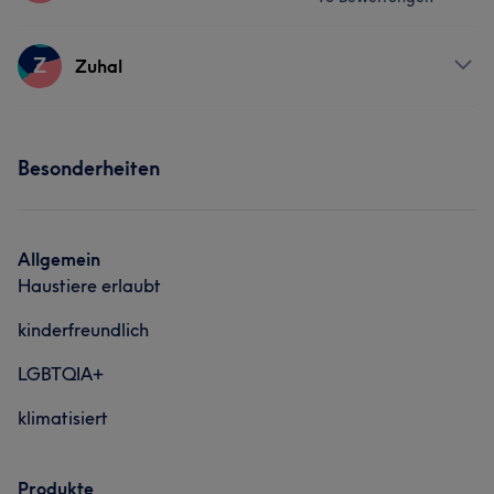
Services
Z
Zuhal
Friseur
Gesicht
Haarentfernung
Services
Besonderheiten
Portfolio
Friseur
Gesicht
Haarentfernung
Allgemein
Haustiere erlaubt
kinderfreundlich
LGBTQIA+
klimatisiert
Produkte