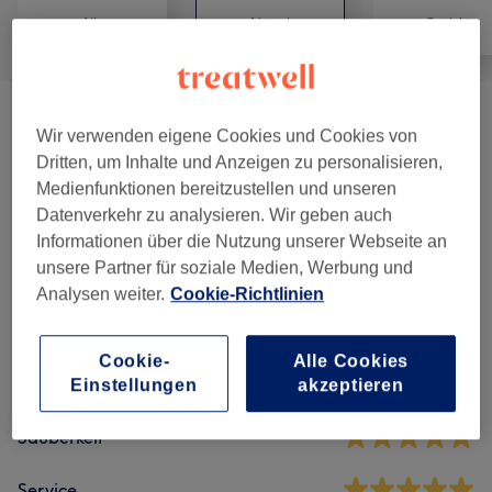
Alle
Nägel
Gesicht
Maniküre & Pediküre
(
2
)
ab 31,20 €
Wir verwenden eigene Cookies und Cookies von
Dritten, um Inhalte und Anzeigen zu personalisieren,
Medienfunktionen bereitzustellen und unseren
Salonbewertungen
Datenverkehr zu analysieren. Wir geben auch
Informationen über die Nutzung unserer Webseite an
unsere Partner für soziale Medien, Werbung und
5,0
Analysen weiter.
Cookie-Richtlinien
13 Bewertungen
Cookie-
Alle Cookies
Ambiente
Einstellungen
akzeptieren
Sauberkeit
Service