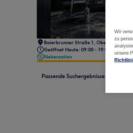
Wir verw
zu perso
Baierbrunner Straße 1
,
Obersendling
,
M
analysie
Geöffnet Heute: 09:00 - 19:00
unsere P
Nebenzeiten
Richtlin
Passende Suchergebnisse