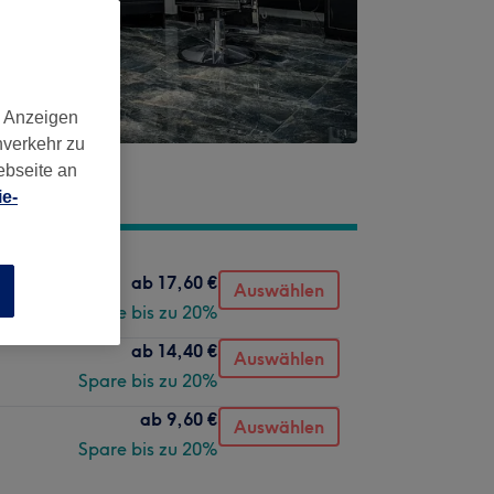
d Anzeigen
nverkehr zu
ebseite an
e-
ab
17,60 €
Auswählen
n
Spare bis zu 20%
ab
14,40 €
Auswählen
Spare bis zu 20%
ab
9,60 €
Auswählen
Spare bis zu 20%