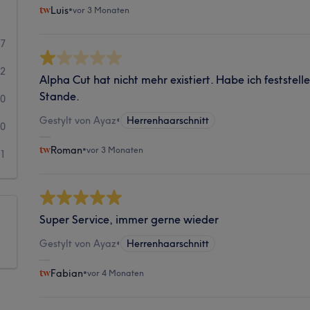
Luis
•
vor 3 Monaten
7
2
Alpha Cut hat nicht mehr existiert. Habe ich feststelle
Stande.
0
Gestylt von Ayaz
•
Herrenhaarschnitt
0
Roman
•
vor 3 Monaten
1
Super Service, immer gerne wieder
Gestylt von Ayaz
•
Herrenhaarschnitt
Fabian
•
vor 4 Monaten