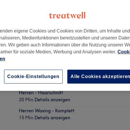
enden eigene Cookies und Cookies von Dritten, um Inhalte un
nalisieren, Medienfunktionen bereitzustellen und unseren Date
ünchen
,
81379
ren. Wir geben auch Informationen über die Nutzung unserer W
artner für soziale Medien, Werbung und Analysen weiter.
Cooki
ien
Herren - Waschen, Schneiden & Styling
Cookie-Einstellungen
Alle Cookies akzeptiere
30 Min.
Details anzeigen
Herren - Haarschnitt
20 Min.
Details anzeigen
Herren Waxing - Komplett
15 Min.
Details anzeigen