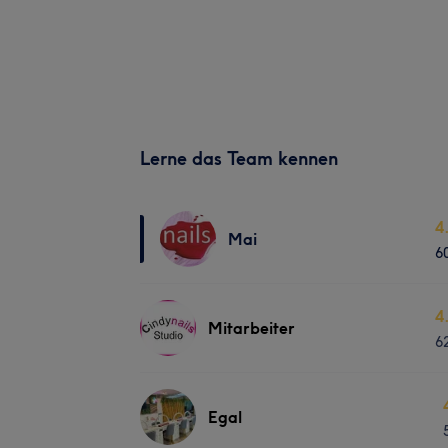
Lerne das Team kennen
4
Mai
6
4
Mitarbeiter
6
Egal