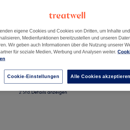
enden eigene Cookies und Cookies von Dritten, um Inhalte un
nalisieren, Medienfunktionen bereitzustellen und unseren Date
tation Appellhofplatz)
,
Hinweis: Studio-Modernisierung vo
ren. Wir geben auch Informationen über die Nutzung unserer W
artner für soziale Medien, Werbung und Analysen weiter.
Cooki
ien
Maniküre mit Shellac
1 Std.
Details anzeigen
Cookie-Einstellungen
Alle Cookies akzeptiere
Maniküre & Pediküre mit Shellac
2 Std.
Details anzeigen