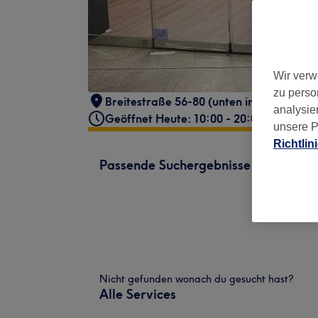
Wir verw
zu perso
Breitestraße 56-80 (unten in der Ubahns
analysie
Geöffnet Heute: 10:00 - 20:00
unsere P
Richtlin
Passende Suchergebnisse
Nicht gefunden wonach du gesucht hast?
Alle Services