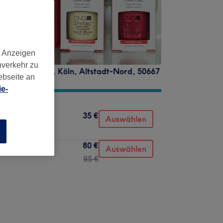
d Anzeigen
nverkehr zu
m 15.01–05.02.
,
Köln, Altstadt-Nord
,
50667
ebseite an
e-
35 €
Auswählen
n
80 €
Auswählen
85 €