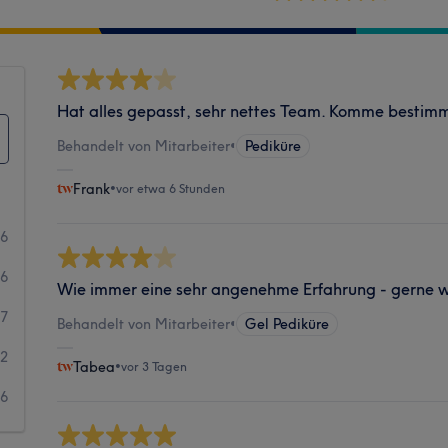
Hat alles gepasst, sehr nettes Team. Komme bestimm
Behandelt von Mitarbeiter
•
Pediküre
Frank
•
vor etwa 6 Stunden
36
86
Wie immer eine sehr angenehme Erfahrung - gerne w
27
Behandelt von Mitarbeiter
•
Gel Pediküre
12
Tabea
•
vor 3 Tagen
6