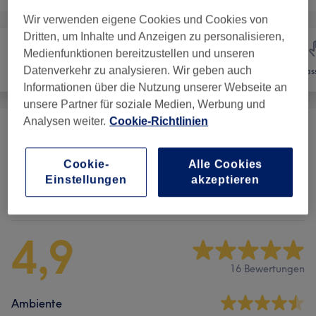
Wir verwenden eigene Cookies und Cookies von
Dritten, um Inhalte und Anzeigen zu personalisieren,
Medienfunktionen bereitzustellen und unseren
Datenverkehr zu analysieren. Wir geben auch
Friseur
Nägel
Mas
Informationen über die Nutzung unserer Webseite an
unsere Partner für soziale Medien, Werbung und
Analysen weiter.
Cookie-Richtlinien
Maniküre & Pediküre
(
9
)
ab 2 €
Cookie-
Alle Cookies
Einstellungen
akzeptieren
Salonbewertungen
4,9
16 Bewertungen
Ambiente