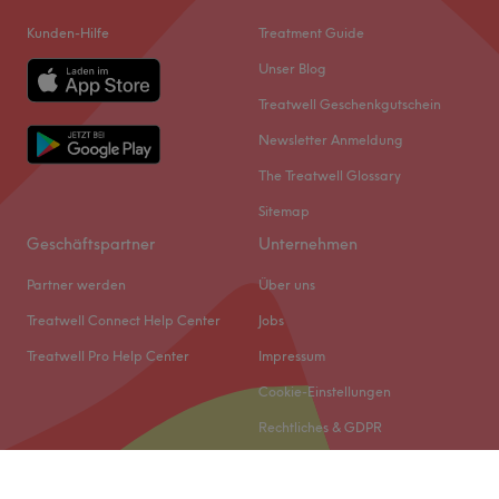
Kunden-Hilfe
Treatment Guide
Unser Blog
Treatwell Geschenkgutschein
Newsletter Anmeldung
The Treatwell Glossary
Sitemap
Geschäftspartner
Unternehmen
Partner werden
Über uns
Treatwell Connect Help Center
Jobs
Treatwell Pro Help Center
Impressum
Cookie-Einstellungen
Rechtliches & GDPR