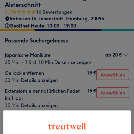
Alsterschnitt
4,9
16 Bewertungen
Raboisen 16
,
Innenstadt
,
Hamburg
,
20095
Geöffnet Heute: 10:00 - 19:00
Passende Suchergebnisse
ab
20 €
Japanische Maniküre
25 Min. - 1 Std. 10 Min.
Details anzeigen
15 €
Gellack entfernen
Auswählen
30 Min.
Details anzeigen
15 €
Extensions einer natürlichen Feder
Auswählen
ins Haar
15 Min.
Details anzeigen
Nicht gefunden wonach du gesucht hast?
Alle Services