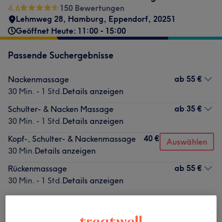
4,6
150 Bewertungen
Lehmweg 28
,
Hamburg, Eppendorf
,
20251
Geöffnet Heute: 11:00 - 15:00
Passende Suchergebnisse
ab
55 €
Nackenmassage
30 Min. - 1 Std.
Details anzeigen
ab
35 €
Schulter- & Nacken Massage
30 Min. - 1 Std.
Details anzeigen
40 €
Kopf-, Schulter- & Nackenmassage
Auswählen
30 Min.
Details anzeigen
ab
55 €
Rückenmassage
30 Min. - 1 Std.
Details anzeigen
Nicht gefunden wonach du gesucht hast?
Alle Services