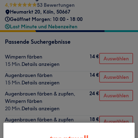
4,9
53 Bewertungen
Heumarkt 20
,
Köln
,
50667
Geöffnet Morgen: 10:00 - 18:00
Last Minute und Nebenzeiten
Passende Suchergebnisse
14 €
Wimpern färben
Auswählen
15 Min.
Details anzeigen
14 €
Augenbrauen färben
Auswählen
15 Min.
Details anzeigen
24 €
Augenbrauen färben & zupfen,
Auswählen
Wimpern färben
20 Min.
Details anzeigen
18 €
Augenbrauen färben & zupfen
Auswählen
20 Min.
Details anzeigen
18 €