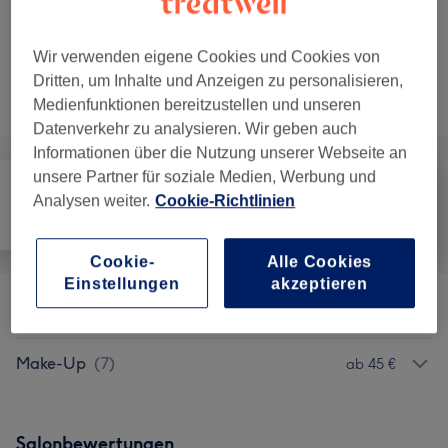
Augenbrauen & Wimpern färben
Auswählen
20 Min.
Details anzeigen
Wir verwenden eigene Cookies und Cookies von
Dritten, um Inhalte und Anzeigen zu personalisieren,
Nicht gefunden wonach du gesucht hast?
Alle Services
Medienfunktionen bereitzustellen und unseren
Datenverkehr zu analysieren. Wir geben auch
Informationen über die Nutzung unserer Webseite an
unsere Partner für soziale Medien, Werbung und
Analysen weiter.
Cookie-Richtlinien
Alle
Friseur
Gesicht
Cookie-
Alle Cookies
Einstellungen
akzeptieren
Augenbrauen & Wimpernbehandlungen
(
6
)
ab 14 €
Make-Up
(
7
)
ab 45 €
Salonbewertungen