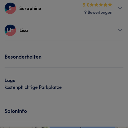
Services
5.0
S
Seraphine
9 Bewertungen
Friseur
Gesicht
Haarentfernung
Services
LH
Lisa
Friseur
Gesicht
Haarentfernung
Services
Besonderheiten
Friseur
Gesicht
Lage
kostenpflichtige Parkplätze
Saloninfo