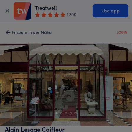
Treatwell
Use app
130K
Friseure in der Nähe
LOGIN
Alain Lesage Coiffeur