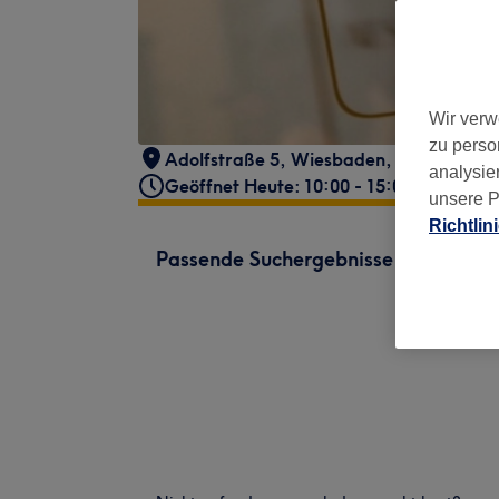
Wir verw
zu perso
Adolfstraße 5
,
Wiesbaden
,
65185
analysie
Geöffnet Heute: 10:00 - 15:00
unsere P
Richtlin
Passende Suchergebnisse