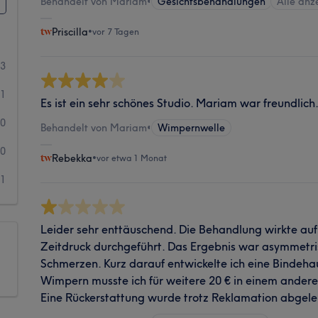
Behandelt von Mariam
•
Gesichtsbehandlungen
Alle anz
Priscilla
•
vor 7 Tagen
13
1
Es ist ein sehr schönes Studio. Mariam war freundlich
0
Behandelt von Mariam
•
Wimpernwelle
0
Rebekka
•
vor etwa 1 Monat
1
Leider sehr enttäuschend. Die Behandlung wirkte au
Zeitdruck durchgeführt. Das Ergebnis war asymmetri
Schmerzen. Kurz darauf entwickelte ich eine Bindeh
Wimpern musste ich für weitere 20 € in einem andere
Eine Rückerstattung wurde trotz Reklamation abgele