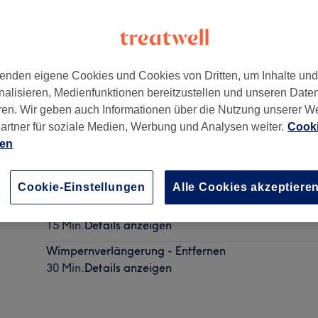
enden eigene Cookies und Cookies von Dritten, um Inhalte un
nalisieren, Medienfunktionen bereitzustellen und unseren Date
ren. Wir geben auch Informationen über die Nutzung unserer W
artner für soziale Medien, Werbung und Analysen weiter.
Cooki
ien
Augenbrauen zupfen + färben
25 Min.
Details anzeigen
Cookie-Einstellungen
Alle Cookies akzeptiere
Dauerhafte Haarentfernung - Oberlippe
15 Min.
Details anzeigen
Wimpernverlängerung - Entfernen
30 Min.
Details anzeigen