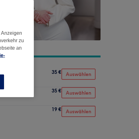
d Anzeigen
nverkehr zu
ebseite an
e-
35 €
Auswählen
n
35 €
Auswählen
19 €
Auswählen