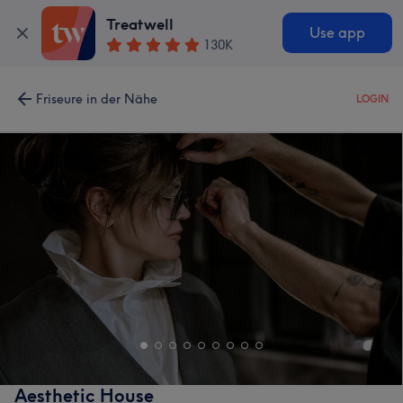
Treatwell
Use app
130K
Friseure in der Nähe
LOGIN
Aesthetic House