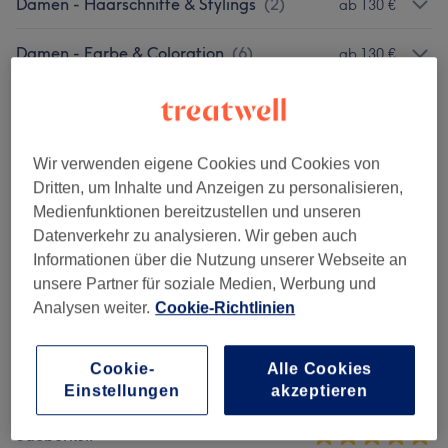
Damen - Haarschnitte & Stylings
(
2
)
ab 130 €
Damen - Farbe & Coloration
(
6
)
ab 130 €
Haarkuren & Pflege
(
4
)
ab 50 €
Herren - Haarschnitte & Stylings
(
1
)
ab 50 €
Wir verwenden eigene Cookies und Cookies von
Dritten, um Inhalte und Anzeigen zu personalisieren,
Medienfunktionen bereitzustellen und unseren
Salonbewertungen
Datenverkehr zu analysieren. Wir geben auch
Informationen über die Nutzung unserer Webseite an
unsere Partner für soziale Medien, Werbung und
4,9
Analysen weiter.
Cookie-Richtlinien
53 Bewertungen
Cookie-
Alle Cookies
Ambiente
Einstellungen
akzeptieren
Sauberkeit