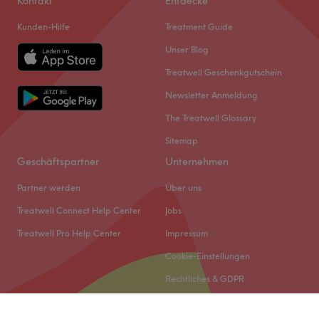
Kontakt
Entdecke
Kunden-Hilfe
Treatment Guide
Unser Blog
Treatwell Geschenkgutschein
Newsletter Anmeldung
The Treatwell Glossary
Sitemap
Geschäftspartner
Unternehmen
Partner werden
Über uns
Treatwell Connect Help Center
Jobs
Treatwell Pro Help Center
Impressum
Cookie-Einstellungen
Rechtliches & GDPR