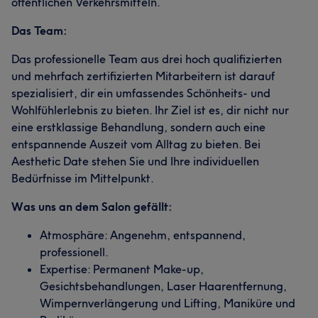
Atmosphäre, in der Sie sich vom ersten Moment an
öffentlichen Verkehrsmitteln.
wohlfühlen werden. Mit einer modernen Einrichtung und
Das Team:
einer warmen, einladenden Umgebung möchte ich
Ihnen ein besonderes Erlebnis bieten, das weit über eine
Das professionelle Team aus drei hoch qualifizierten
einfache Schönheitsbehandlung hinausgeht. Egal ob
und mehrfach zertifizierten Mitarbeitern ist darauf
jung oder alt, – bei aesthetic date sind alle willkommen,
spezialisiert, dir ein umfassendes Schönheits- und
die sich eine professionelle und liebevolle Behandlung
Wohlfühlerlebnis zu bieten. Ihr Ziel ist es, dir nicht nur
wünschen. Ich freue mich darauf, Sie bald persönlich bei
eine erstklassige Behandlung, sondern auch eine
aesthetic date begrüßen zu dürfen!
entspannende Auszeit vom Alltag zu bieten. Bei
Aesthetic Date stehen Sie und Ihre individuellen
Services
Bedürfnisse im Mittelpunkt.
Gesicht
Haarentfernung
Was uns an dem Salon gefällt:
Atmosphäre: Angenehm, entspannend,
Portfolio
professionell.
Expertise: Permanent Make-up,
Gesichtsbehandlungen, Laser Haarentfernung,
Wimpernverlängerung und Lifting, Maniküre und