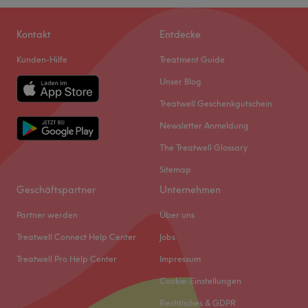
Kontakt
Entdecke
Kunden-Hilfe
Treatment Guide
Unser Blog
Treatwell Geschenkgutschein
Was unsere Kunden über Celine sagen
Newsletter Anmeldung
Sympathisch
12
Professionell
9
Herzlich
9
The Treatwell Glossary
Sitemap
Freundlich
6
Geschäftspartner
Unternehmen
Partner werden
Über uns
Treatwell Connect Help Center
Jobs
Treatwell Pro Help Center
Impressum
Cookie-Einstellungen
Rechtliches & GDPR