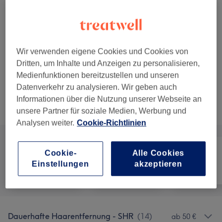
45 Min.
Details anzeigen
60 €
SHR Dauerhafte Haarentfernung -
Auswählen
Unterschenkel
45 Min.
Details anzeigen
Wir verwenden eigene Cookies und Cookies von
Dritten, um Inhalte und Anzeigen zu personalisieren,
5 weitere passende Services anzeigen...
Medienfunktionen bereitzustellen und unseren
Datenverkehr zu analysieren. Wir geben auch
Informationen über die Nutzung unserer Webseite an
Nicht gefunden wonach du gesucht hast?
Alle Services
unsere Partner für soziale Medien, Werbung und
Analysen weiter.
Cookie-Richtlinien
Cookie-
Alle Cookies
Einstellungen
akzeptieren
Alle
Haarentfernung
Gesicht
Dauerhafte Haarentfernung - SHR
(
14
)
ab 50 €