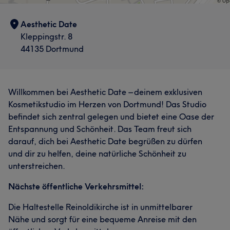
der natürlichen Wimpern für einen offenen und frischen
Blick. - Browlifting: Perfekte Form und Fülle für Ihre
Aesthetic Date
Augenbrauen. - Permanent Make-up (PMU):
Kleppingstr. 8
Langanhaltende Verschönerungen für Augenbrauen,
44135 Dortmund
Lippen und Eyeliner, die Ihre natürliche Schönheit
betonen. Unsere Philosopie Bei aesthetic date steht Ihre
natürliche Schönheit im Mittelpunkt. Mein Ziel ist es,
Willkommen bei Aesthetic Date – deinem exklusiven
Ihnen nicht nur eine sichtbare Verbesserung Ihres
Kosmetikstudio im Herzen von Dortmund! Das Studio
Aussehens zu bieten, sondern auch Ihr
befindet sich zentral gelegen und bietet eine Oase der
Selbstbewusstsein zu stärken. Jeder Besuch bei mir soll
Entspannung und Schönheit. Das Team freut sich
für Sie eine kleine Auszeit vom Alltag sein, in der Sie sich
darauf, dich bei Aesthetic Date begrüßen zu dürfen
rundum wohl und entspannt fühlen können. In meinem
und dir zu helfen, deine natürliche Schönheit zu
Studio verwende ich nur hochwertige Produkte
unterstreichen.
namhafter Marken, die Ihre Haut und Ihr Wohlbefinden
optimal unterstützen. Diese Produkte wurden sorgfältig
Nächste öffentliche Verkehrsmittel:
ausgewählt, um beste Ergebnisse und maximale
Verträglichkeit zu gewährleisten. Mein Studio in
Die Haltestelle Reinoldikirche ist in unmittelbarer
Dortmund bietet eine entspannte und freundliche
Nähe und sorgt für eine bequeme Anreise mit den