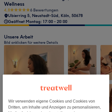
Wellness
4,8
6 Bewertungen
Ubierring 5
,
Neustadt-Süd
,
Köln
,
50678
Geöffnet Montag: 17:00 - 20:00
Unsere Arbeit
Bild anklicken für weitere Details
Wir verwenden eigene Cookies und Cookies von
Dritten, um Inhalte und Anzeigen zu personalisieren,