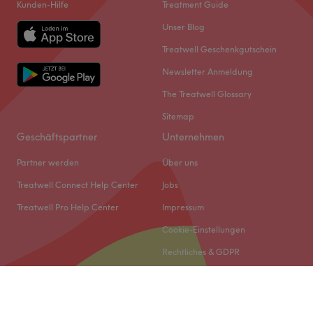
Kunden-Hilfe
Treatment Guide
Unser Blog
Treatwell Geschenkgutschein
Newsletter Anmeldung
The Treatwell Glossary
Sitemap
Geschäftspartner
Unternehmen
Partner werden
Über uns
Treatwell Connect Help Center
Jobs
Treatwell Pro Help Center
Impressum
Cookie-Einstellungen
Rechtliches & GDPR
© 2026 Treatwell DACH GmbH