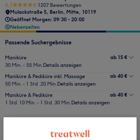
4,7
1207 Bewertungen
Mulackstraße 5
,
Berlin, Mitte
,
10119
Geöffnet Morgen: 09:30 - 20:00
Nebenzeiten
Passende Suchergebnisse
ab
15 €
Maniküre
30 Min. - 55 Min.
Details anzeigen
ab
40 €
Maniküre & Pediküre inkl. Massage
50 Min. - 1 Std. 20 Min.
Details anzeigen
ab
40 €
Maniküre & Pediküre
1 Std. 10 Min. - 1 Std. 30 Min.
Details anzeigen
Nicht gefunden wonach du gesucht hast?
Alle Services