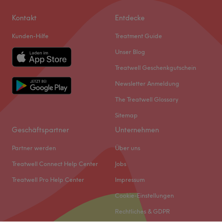
Kontakt
Entdecke
Kunden-Hilfe
Treatment Guide
Unser Blog
Was unsere Kunden über ADAM sagen
Treatwell Geschenkgutschein
Freundlich
9
Professionell
9
Kompetent
8
Newsletter Anmeldung
Sympathisch
7
The Treatwell Glossary
Sitemap
Geschäftspartner
Unternehmen
Partner werden
Über uns
Treatwell Connect Help Center
Jobs
Treatwell Pro Help Center
Impressum
Cookie-Einstellungen
Rechtliches & GDPR