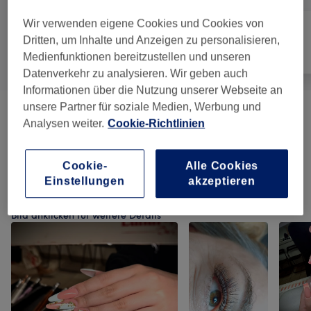
Wir verwenden eigene Cookies und Cookies von
Dritten, um Inhalte und Anzeigen zu personalisieren,
Alle
Nägel
Gesicht
Medienfunktionen bereitzustellen und unseren
Datenverkehr zu analysieren. Wir geben auch
Informationen über die Nutzung unserer Webseite an
unsere Partner für soziale Medien, Werbung und
Maniküre & Pediküre
(
8
)
ab 0,50 €
Analysen weiter.
Cookie-Richtlinien
Nagelmodellagen
(
3
)
ab 5 €
Cookie-
Alle Cookies
Einstellungen
akzeptieren
Unsere Arbeit
Bild anklicken für weitere Details