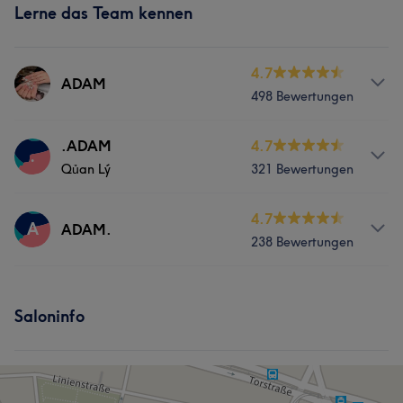
Lerne das Team kennen
4.7
ADAM
498 Bewertungen
Services
.ADAM
4.7
.
Qủan Lý
321 Bewertungen
Nägel
Gesicht
Massage
Services
4.7
A
ADAM.
Portfolio
238 Bewertungen
Nägel
Gesicht
Massage
Services
Portfolio
Saloninfo
Nägel
Gesicht
Massage
Portfolio