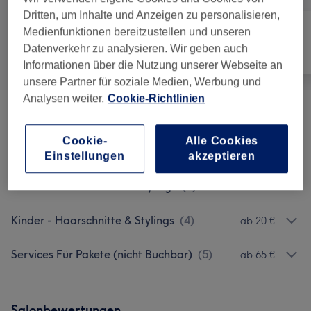
Dritten, um Inhalte und Anzeigen zu personalisieren,
Medienfunktionen bereitzustellen und unseren
Datenverkehr zu analysieren. Wir geben auch
Alle
Friseur
Gesicht
Informationen über die Nutzung unserer Webseite an
unsere Partner für soziale Medien, Werbung und
Analysen weiter.
Cookie-Richtlinien
Damen - Haarschnitte & Stylings
(
8
)
ab 28 €
Cookie-
Alle Cookies
Damen - Farbe & Coloration
(
6
)
ab 70 €
Einstellungen
akzeptieren
Herren - Haarschnitte & Stylings
(
4
)
ab 20 €
Kinder - Haarschnitte & Stylings
(
4
)
ab 20 €
Services Für Pakete (nicht Buchbar)
(
5
)
ab 65 €
Salonbewertungen