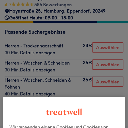
4,7
586 Bewertungen
Haynstraße 25
,
Hamburg, Eppendorf
,
20249
Geöffnet Heute: 09:00 - 15:00
Passende Suchergebnisse
28 €
Herren - Trockenhaarschnitt
Auswählen
30 Min.
Details anzeigen
36 €
Herren - Waschen & Schneiden
Auswählen
30 Min.
Details anzeigen
36 €
Herren - Waschen, Schneiden &
Auswählen
Föhnen
40 Min.
Details anzeigen
Nicht gefunden wonach du gesucht hast?
Alle Services
Wir verwenden eigene Cookies und Cookies von