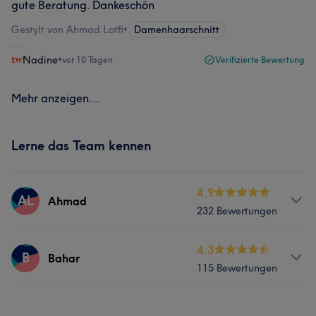
gute Beratung. Dankeschön
Gestylt von Ahmad Lotfi
•
Damenhaarschnitt
Nadine
•
vor 10 Tagen
Verifizierte Bewertung
Mehr anzeigen...
Lerne das Team kennen
4.9
AL
Ahmad
232 Bewertungen
Services
4.3
B
Bahar
115 Bewertungen
Friseur
Gesicht
Services