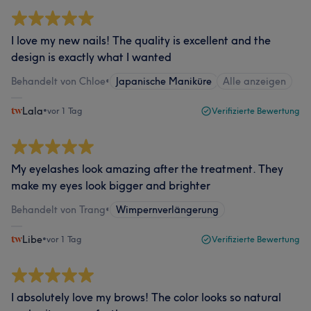
I love my new nails! The quality is excellent and the
design is exactly what I wanted
Behandelt von Chloe
•
Japanische Maniküre
Alle anzeigen
Lala
•
vor 1 Tag
Verifizierte Bewertung
My eyelashes look amazing after the treatment. They
make my eyes look bigger and brighter
Behandelt von Trang
•
Wimpernverlängerung
Libe
•
vor 1 Tag
Verifizierte Bewertung
I absolutely love my brows! The color looks so natural