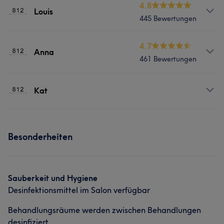
Services
4.8
Louis
Portfolio
445 Bewertungen
Gesicht
Services
4.7
Anna
Portfolio
461 Bewertungen
Nägel
Services
Kat
Portfolio
Nägel
Services
Besonderheiten
Portfolio
Gesicht
Sauberkeit und Hygiene
Desinfektionsmittel im Salon verfügbar
Behandlungsräume werden zwischen Behandlungen
desinfiziert