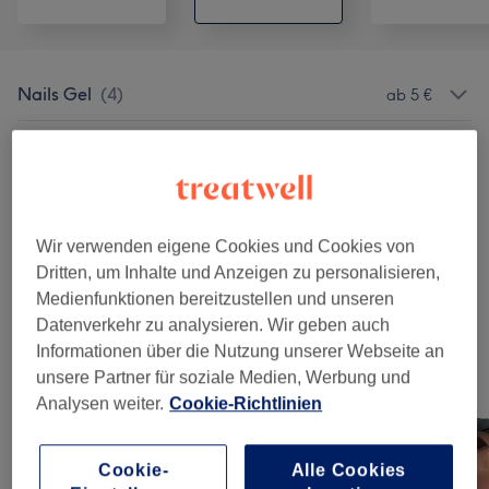
Nails Gel
(
4
)
ab 5 €
Nails Shellac
(
4
)
ab 40 €
Maniküre
(
2
)
ab 25 €
Wir verwenden eigene Cookies und Cookies von
Pediküre
(
3
)
ab 35 €
Dritten, um Inhalte und Anzeigen zu personalisieren,
Medienfunktionen bereitzustellen und unseren
Entfernen Shellac / Gel
(
5
)
ab 10 €
Datenverkehr zu analysieren. Wir geben auch
Informationen über die Nutzung unserer Webseite an
unsere Partner für soziale Medien, Werbung und
Unsere Arbeit
Analysen weiter.
Cookie-Richtlinien
Bild anklicken für weitere Details
Cookie-
Alle Cookies