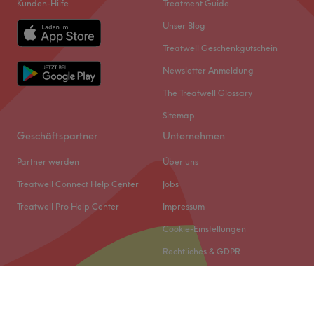
Kunden-Hilfe
Treatment Guide
Unser Blog
Treatwell Geschenkgutschein
Newsletter Anmeldung
The Treatwell Glossary
Sitemap
Geschäftspartner
Unternehmen
Partner werden
Über uns
Treatwell Connect Help Center
Jobs
Treatwell Pro Help Center
Impressum
Cookie-Einstellungen
Rechtliches & GDPR
© 2026 Treatwell DACH GmbH