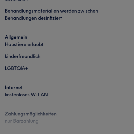
Was unsere Kunden über Hanet sagen
Behandlungsmaterialien werden zwischen
Professionell
5
Behandlungen desinfiziert
Allgemein
Haustiere erlaubt
kinderfreundlich
LGBTQIA+
Internet
kostenloses W-LAN
Zahlungsmöglichkeiten
nur Barzahlung