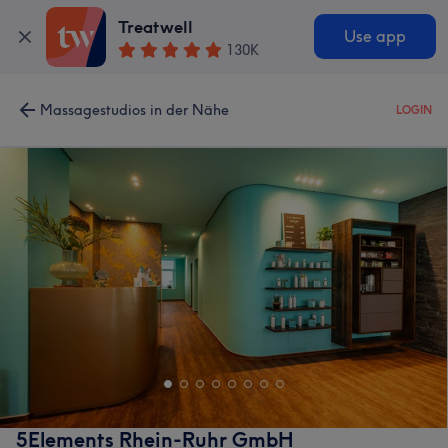
Treatwell
Use app
130K
Massagestudios in der Nähe
LOGIN
5Elements Rhein-Ruhr GmbH